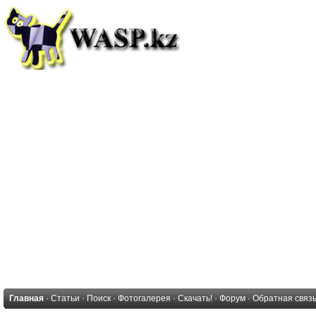
Главная
·
Статьи
·
Поиск
·
Фотогалерея
·
Скачать!
·
Форум
·
Обратная связ