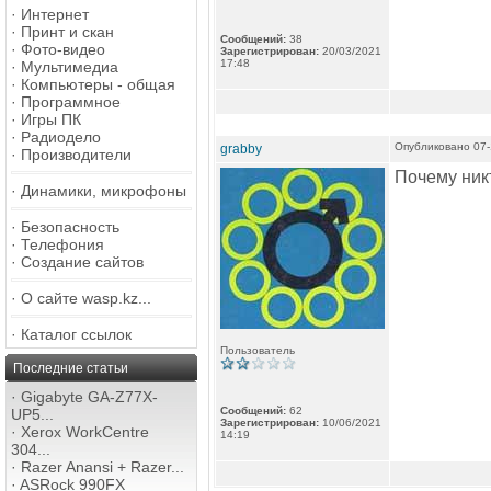
·
Интернет
·
Принт и скан
Сообщений:
38
·
Фото-видео
Зарегистрирован:
20/03/2021
17:48
·
Мультимедиа
·
Компьютеры - общая
·
Программное
·
Игры ПК
·
Радиодело
Опубликовано 07-
grabby
·
Производители
Почему ник
·
Динамики, микрофоны
·
Безопасность
·
Телефония
·
Создание сайтов
·
О сайте wasp.kz...
·
Каталог ссылок
Пользователь
Последние статьи
·
Gigabyte GA-Z77X-
Сообщений:
62
UP5...
Зарегистрирован:
10/06/2021
·
Xerox WorkCentre
14:19
304...
·
Razer Anansi + Razer...
·
ASRock 990FX