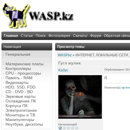
Главная
·
Статьи
·
Поиск
·
Фотогалерея
·
Скачать!
·
Форум
·
Обратная связ
Навигация
Просмотр темы
·
Генеральная
WASP.kz
» ИНТЕРНЕТ, ЛОКАЛЬНЫЕ СЕТИ,
Гугл жулик
·
Материнские платы
·
Контроллеры
Опубликовано 28-
Ka3yc
·
CPU - процессоры
п
·
Память - RAM
·
Видеокарты
·
HDD, SSD, FDD
Изменил(а)
vip-b
·
CD - DVD - BD
·
Звуковые карты
·
Охлаждение ПК
·
Корпуса ПК
·
Электропитание
·
Мониторы и ТВ
·
Манипуляторы
·
Ноутбуки, десктопы
Начинающий