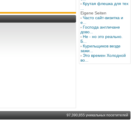
Крутая флешка для тех
...
Eigene Seiten
Часто сайт-визитка и
е...
Господа англичане
дово...
Не - но это реально.
Б...
Курильщиков везде
зажи...
Это времен Холодной
во...
97,390,855 уникальных посетителей