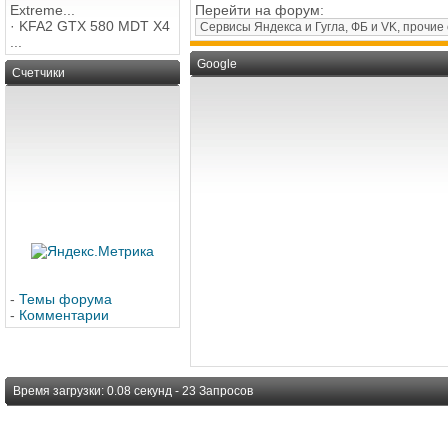
Extreme...
Перейти на форум:
·
KFA2 GTX 580 MDT X4
...
Google
Счетчики
-
Темы форума
-
Комментарии
Время загрузки: 0.08 секунд - 23 Запросов