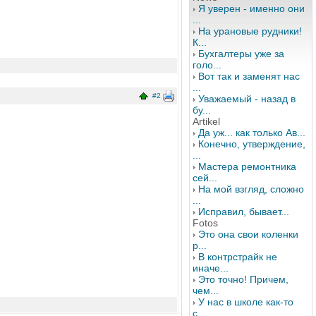
Я уверен - именно они
...
На урановые рудники!
К...
Бухгалтеры уже за
голо...
Вот так и заменят нас
...
#2
Уважаемый - назад в
бу...
Artikel
Да уж... как только Ав...
Конечно, утверждение,
...
Мастера ремонтника
сей...
На мой взгляд, сложно
...
Исправил, бывает...
Fotos
Это она свои коленки
р...
В контрстрайк не
иначе...
Это точно! Причем,
чем...
У нас в школе как-то
с...