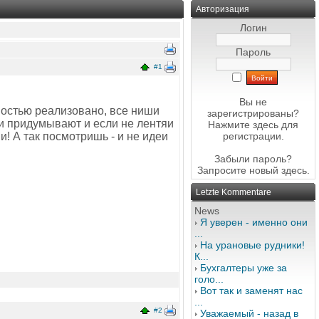
Авторизация
Логин
Пароль
#1
Вы не
ностью реализовано, все ниши
зарегистрированы?
ди придумывают и если не лентяи
Нажмите здесь
для
! А так посмотришь - и не идеи
регистрации.
Забыли пароль?
Запросите новый
здесь
.
Letzte Kommentare
News
Я уверен - именно они
...
На урановые рудники!
К...
Бухгалтеры уже за
голо...
Вот так и заменят нас
...
#2
Уважаемый - назад в