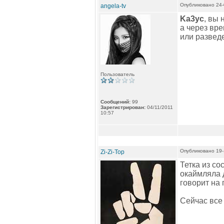
Опубликовано 24-
angela-tv
Ka3yc
, вы 
а через вре
или развед
Пользователь
Сообщений:
99
Зарегистрирован:
04/11/2011
10:57
Опубликовано 19-
Zi-Zi-Top
Тетка из со
окаймляла 
говорит на 
Сейчас все 