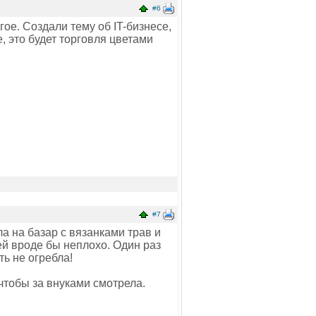
#6
гое. Создали тему об IT-бизнесе,
, это будет торговля цветами
#7
а на базар с вязанками трав и
ей вроде бы неплохо. Один раз
ть не огребла!
 чтобы за внуками смотрела.