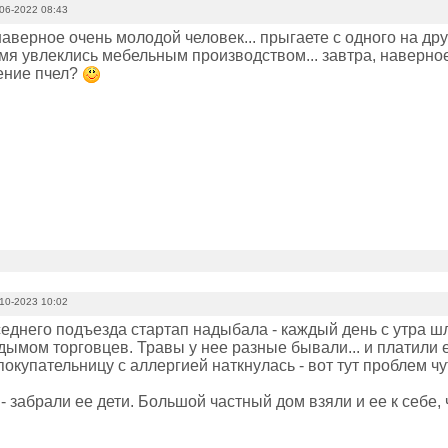
06-2022 08:43
наверное очень молодой человек... прыгаете с одного на дру
мя увлеклись мебельным производством... завтра, наверное
ение пчел?
10-2023 10:02
седнего подъезда стартап надыбала - каждый день с утра шл
дымом торговцев. Травы у нее разные бывали... и платили 
покупательницу с аллергией наткнулась - вот тут проблем чу
- забрали ее дети. Большой частный дом взяли и ее к себе,