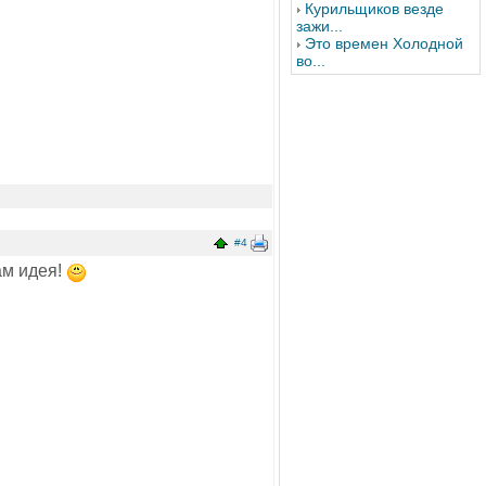
Курильщиков везде
зажи...
Это времен Холодной
во...
#4
ам идея!