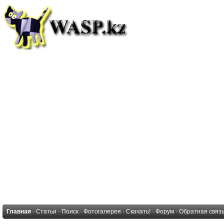
Главная
·
Статьи
·
Поиск
·
Фотогалерея
·
Скачать!
·
Форум
·
Обратная связ