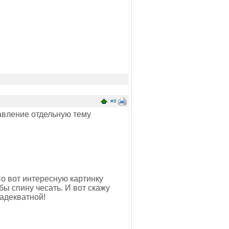
#8
равление отдельную тему
 Но вот интересную картинку
бы спину чесать. И вот скажу
 адекватной!