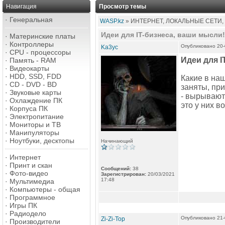
Навигация
Просмотр темы
·
Генеральная
WASP.kz
» ИНТЕРНЕТ, ЛОКАЛЬНЫЕ СЕТИ,
Идеи для IT-бизнеса, ваши мысли!
·
Материнские платы
·
Контроллеры
Опубликовано 20-
Ka3yc
·
CPU - процессоры
Идеи для I
·
Память - RAM
·
Видеокарты
·
HDD, SSD, FDD
Какие в наш
·
CD - DVD - BD
заняты, пр
·
Звуковые карты
- вырывают
·
Охлаждение ПК
это у них во
·
Корпуса ПК
·
Электропитание
·
Мониторы и ТВ
·
Манипуляторы
·
Ноутбуки, десктопы
Начинающий
·
Интернет
·
Принт и скан
Сообщений:
38
·
Фото-видео
Зарегистрирован:
20/03/2021
17:48
·
Мультимедиа
·
Компьютеры - общая
·
Программное
·
Игры ПК
·
Радиодело
Опубликовано 21-
Zi-Zi-Top
·
Производители