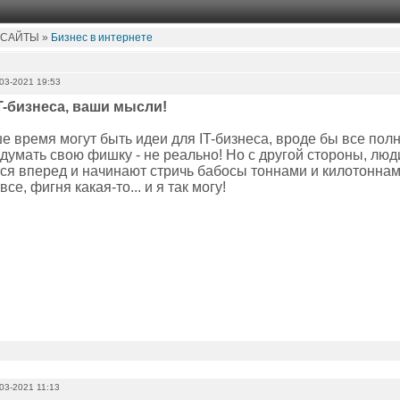
 САЙТЫ »
Бизнес в интернете
03-2021 19:53
T-бизнеса, ваши мысли!
е время могут быть идеи для IT-бизнеса, вроде бы все пол
идумать свою фишку - не реально! Но с другой стороны, лю
ся вперед и начинают стричь бабосы тоннами и килотоннами
все, фигня какая-то... и я так могу!
03-2021 11:13