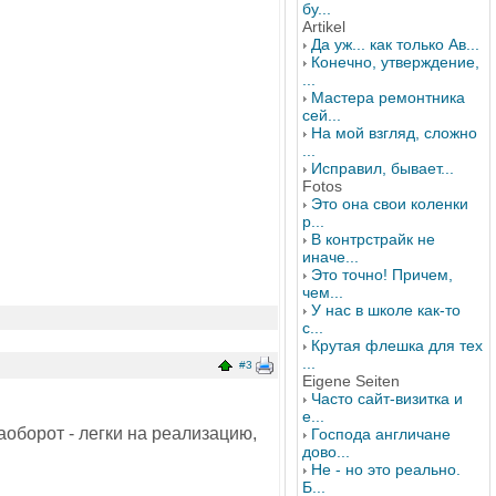
бу...
Artikel
Да уж... как только Ав...
Конечно, утверждение,
...
Мастера ремонтника
сей...
На мой взгляд, сложно
...
Исправил, бывает...
Fotos
Это она свои коленки
р...
В контрстрайк не
иначе...
Это точно! Причем,
чем...
У нас в школе как-то
с...
Крутая флешка для тех
...
#3
Eigene Seiten
Часто сайт-визитка и
е...
аоборот - легки на реализацию,
Господа англичане
дово...
Не - но это реально.
Б...