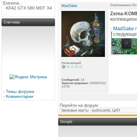
Extreme...
Опубликовано 05-
MadSake
·
KFA2 GTX 580 MDT X4
...
Zema-KOM
коллекционе
Счетчики
MadSake
п
следующе
Начинающий
Сообщений:
14
Зарегистрирован:
20/08/2011
13:35
-
Темы форума
-
Комментарии
Перейти на форум:
Google