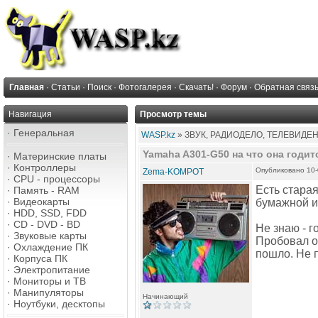
Главная
·
Статьи
·
Поиск
·
Фотогалерея
·
Скачать!
·
Форум
·
Обратная связ
Навигация
Просмотр темы
·
Генеральная
WASP.kz
» ЗВУК, РАДИОДЕЛО, ТЕЛЕВИДЕ
Yamaha A301-G50 на что она годит
·
Материнские платы
·
Контроллеры
Опубликовано 10-
Zema-KOMPOT
·
CPU - процессоры
Есть старая
·
Память - RAM
·
Видеокарты
бумажной ин
·
HDD, SSD, FDD
·
CD - DVD - BD
Не знаю - г
·
Звуковые карты
Пробовал од
·
Охлаждение ПК
пошло. Не п
·
Корпуса ПК
·
Электропитание
·
Мониторы и ТВ
·
Манипуляторы
Начинающий
·
Ноутбуки, десктопы