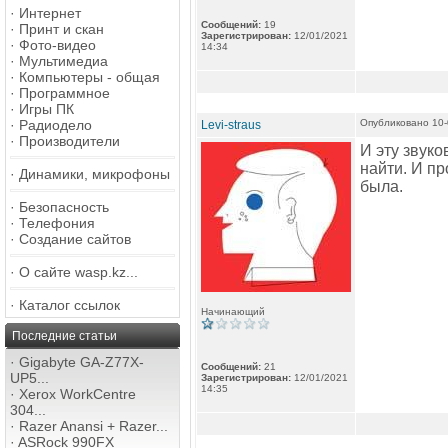
·
Интернет
Сообщений:
19
·
Принт и скан
Зарегистрирован:
12/01/2021
·
Фото-видео
14:34
·
Мультимедиа
·
Компьютеры - общая
·
Программное
·
Игры ПК
·
Радиодело
Опубликовано 10-
Levi-straus
·
Производители
И эту звук
найти. И пр
·
Динамики, микрофоны
была.
·
Безопасность
·
Телефония
·
Создание сайтов
·
О сайте wasp.kz...
·
Каталог ссылок
Начинающий
Последние статьи
·
Gigabyte GA-Z77X-
Сообщений:
21
UP5...
Зарегистрирован:
12/01/2021
14:35
·
Xerox WorkCentre
304...
·
Razer Anansi + Razer...
·
ASRock 990FX