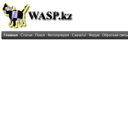
Главная
·
Статьи
·
Поиск
·
Фотогалерея
·
Скачать!
·
Форум
·
Обратная связ