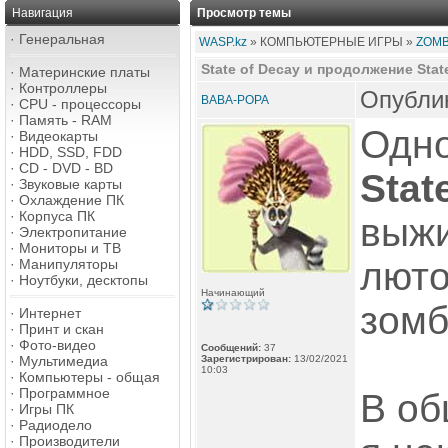
Навигация
Просмотр темы
·
Генеральная
WASP.kz
» КОМПЬЮТЕРНЫЕ ИГРЫ »
ZOMB
State of Decay и продолжение Stat
·
Материнские платы
·
Контроллеры
Опублик
BABA-POPA
·
CPU - процессоры
·
Память - RAM
Одно
·
Видеокарты
·
HDD, SSD, FDD
·
CD - DVD - BD
Stat
·
Звуковые карты
·
Охлаждение ПК
·
Корпуса ПК
выжи
·
Электропитание
·
Мониторы и ТВ
люто
·
Манипуляторы
·
Ноутбуки, десктопы
Начинающий
зомб
·
Интернет
·
Принт и скан
·
Фото-видео
Сообщений:
37
·
Мультимедиа
Зарегистрирован:
13/02/2021
10:03
·
Компьютеры - общая
·
Программное
В об
·
Игры ПК
·
Радиодело
·
Производители