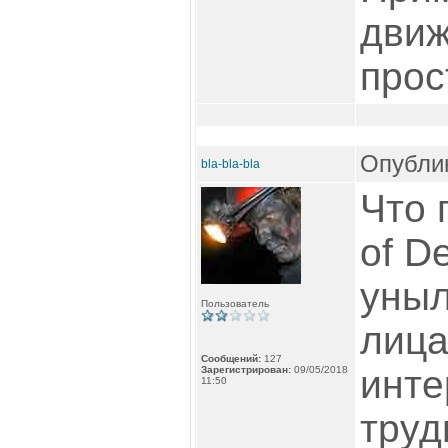
движ
прос
Опублик
bla-bla-bla
Что 
of D
уныл
Пользователь
лица
Сообщений:
127
инте
Зарегистрирован:
09/05/2018
11:50
труд