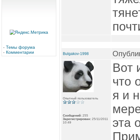
тяне
почт
-
Темы форума
Опублик
-
Комментарии
Bulgakov-1998
Вот 
что 
я и 
Опытный пользователь
мере
Сообщений:
255
эта 
Зарегистрирован:
25/11/2011
10:49
Прим