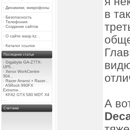
я не
·
Динамики, микрофоны
в так
·
Безопасность
·
Телефония
трет
·
Создание сайтов
обще
·
О сайте wasp.kz...
·
Каталог ссылок
Глав
Последние статьи
видю
·
Gigabyte GA-Z77X-
UP5...
·
Xerox WorkCentre
отли
304...
·
Razer Anansi + Razer...
·
ASRock 990FX
Extreme...
·
KFA2 GTX 580 MDT X4
...
А во
Счетчики
Deca
тяже