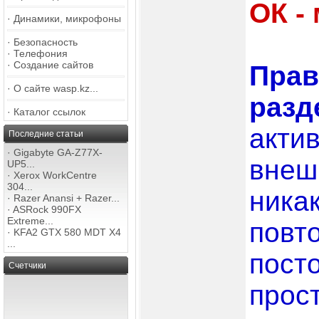
ОК -
·
Динамики, микрофоны
·
Безопасность
·
Телефония
·
Создание сайтов
Прав
·
О сайте wasp.kz...
разд
·
Каталог ссылок
акти
Последние статьи
·
Gigabyte GA-Z77X-
внеш
UP5...
·
Xerox WorkCentre
304...
ника
·
Razer Anansi + Razer...
·
ASRock 990FX
Extreme...
повт
·
KFA2 GTX 580 MDT X4
...
пост
Счетчики
прост