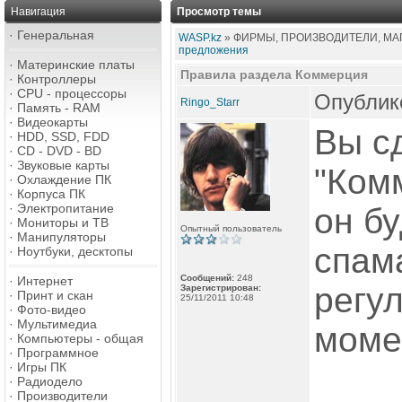
Навигация
Просмотр темы
·
Генеральная
WASP.kz
» ФИРМЫ, ПРОИЗВОДИТЕЛИ, МАГ
предложения
·
Материнские платы
Правила раздела Коммерция
·
Контроллеры
·
CPU - процессоры
Опублико
Ringo_Starr
·
Память - RAM
·
Видеокарты
Вы с
·
HDD, SSD, FDD
·
CD - DVD - BD
·
Звуковые карты
"Ком
·
Охлаждение ПК
·
Корпуса ПК
·
Электропитание
он б
·
Мониторы и ТВ
Опытный пользователь
·
Манипуляторы
спама
·
Ноутбуки, десктопы
Сообщений:
248
·
Интернет
регул
Зарегистрирован:
·
Принт и скан
25/11/2011 10:48
·
Фото-видео
·
Мультимедиа
моме
·
Компьютеры - общая
·
Программное
·
Игры ПК
·
Радиодело
·
Производители