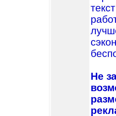
текст
рабо
лучш
сэко
бесп
Не з
возм
разм
рекл