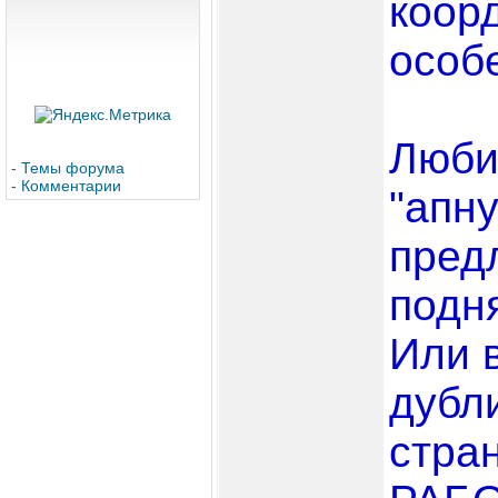
коор
особе
Люби
-
Темы форума
-
Комментарии
"апну
пред
подня
Или 
дубл
стра