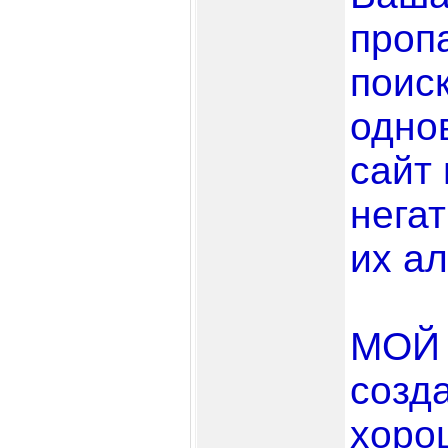
проп
поис
одно
сайт
нега
их ал
МОЙ 
созд
хоро