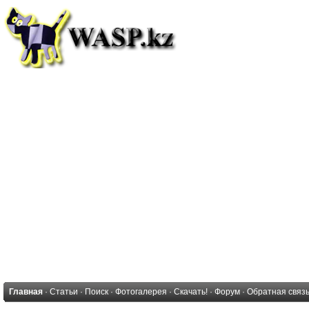
Главная
·
Статьи
·
Поиск
·
Фотогалерея
·
Скачать!
·
Форум
·
Обратная связ