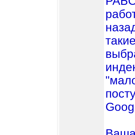
РАБО
рабо
наза
таки
выбр
инде
"мало
пост
Googl
Ваша