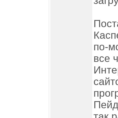
загру
Пост
Касп
по-м
все 
Инте
сайт
прог
Пейд
так р