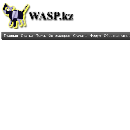
Главная
·
Статьи
·
Поиск
·
Фотогалерея
·
Скачать!
·
Форум
·
Обратная связ