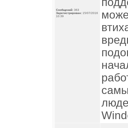
подд
Сообщений:
363
може
Зарегистрирован:
15/07/2016
10:39
втих
вред
подо
нача
рабо
самы
люде
Wind