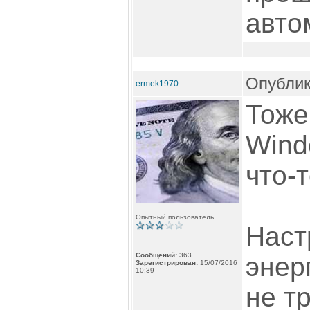
авто
Опублик
ermek1970
Тоже
Windo
что-
Опытный пользователь
Наст
Сообщений:
363
энер
Зарегистрирован:
15/07/2016
10:39
не т