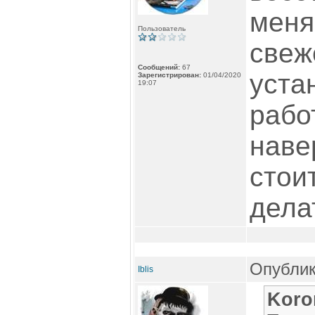
меня
Пользователь
свеж
Сообщений:
67
уста
Зарегистрирован:
01/04/2020
19:07
рабо
наве
стои
дела
Опублик
Iblis
Koro