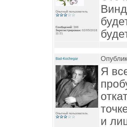
Винд
Опытный пользователь
буде
Сообщений:
388
будет
Зарегистрирован:
02/05/2018
11:21
Опублик
Bad-Kochegar
Я вс
проб
отка
точк
Опытный пользователь
и ли