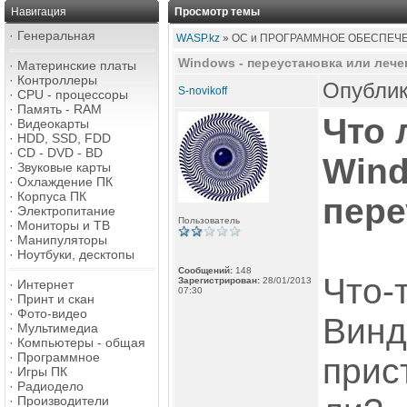
Навигация
Просмотр темы
·
Генеральная
WASP.kz
» ОС и ПРОГРАММНОЕ ОБЕСПЕЧ
Windows - переустановка или лече
·
Материнские платы
·
Контроллеры
Опублик
S-novikoff
·
CPU - процессоры
·
Память - RAM
Что 
·
Видеокарты
·
HDD, SSD, FDD
·
CD - DVD - BD
Win
·
Звуковые карты
·
Охлаждение ПК
·
Корпуса ПК
пере
·
Электропитание
Пользователь
·
Мониторы и ТВ
·
Манипуляторы
·
Ноутбуки, десктопы
Сообщений:
148
Что-
Зарегистрирован:
28/01/2013
·
Интернет
07:30
·
Принт и скан
·
Фото-видео
Винд
·
Мультимедиа
·
Компьютеры - общая
·
Программное
прис
·
Игры ПК
·
Радиодело
·
Производители