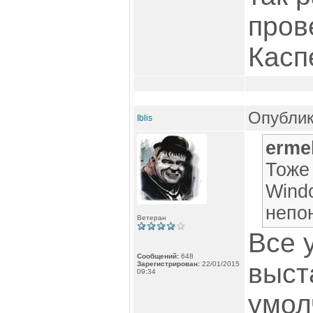
пров
Касп
Опублик
Iblis
erme
Тоже
Windo
непо
Ветеран
Все 
Сообщений:
648
выст
Зарегистрирован:
22/01/2015
09:34
умол