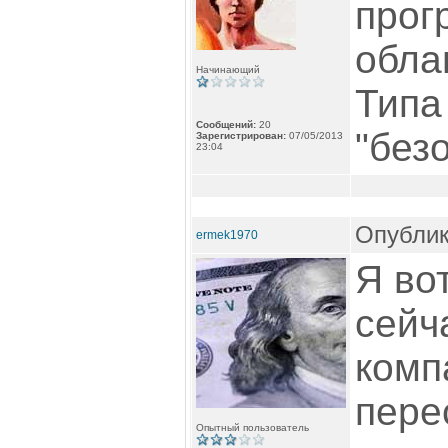
прог
обла
Начинающий
Типа
Сообщений:
20
"безо
Зарегистрирован:
07/05/2013
23:04
Опублик
ermek1970
Я во
сейч
комп
пере
Опытный пользователь