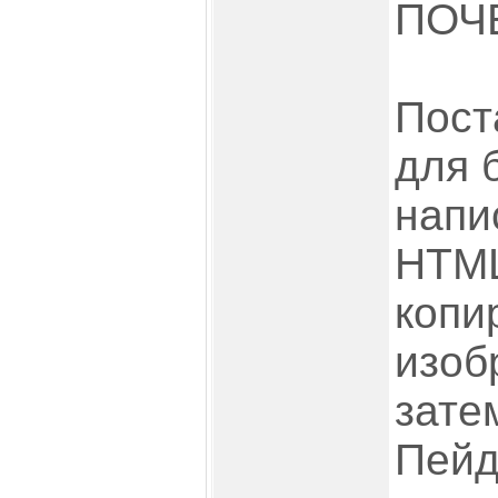
ПОЧЕ
Пост
для 
напи
HTML
копи
изоб
зате
Пейд