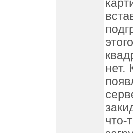
карт
вста
подг
этого
квад
нет.
появ
серв
заки
что-