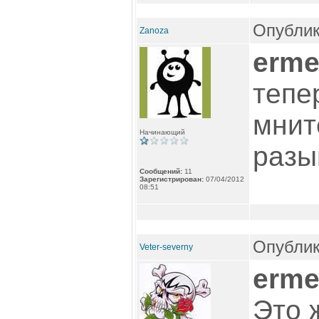
Опублик
Zanoza
erme
тепе
мнит
Начинающий
разы
Сообщений:
11
Зарегистрирован:
07/04/2012
08:51
Опублик
Veter-severny
erme
Это 