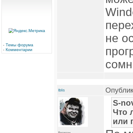
Wind
пере
не о
-
Темы форума
прог
-
Комментарии
сомн
Опублик
Iblis
S-no
Что 
или 
Ветеран