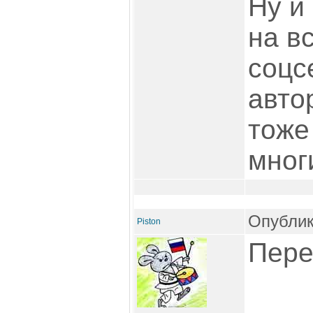
Ну и
на в
соцс
авто
тоже
мног
Опублик
Piston
Пере