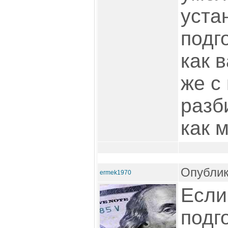
уста
подг
как 
же с
разб
как 
Опублик
ermek1970
Если
подго