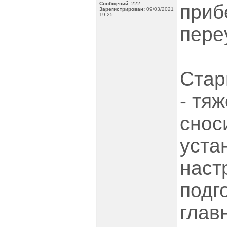
Сообщений:
222
приб
Зарегистрирован:
09/03/2021
19:25
пере
Стар
- тя
снос
уста
наст
подго
глав