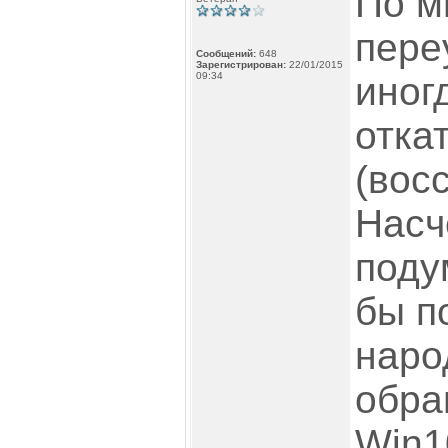
По м
пере
Сообщений:
648
Зарегистрирован:
22/01/2015
09:34
иног
отка
(вос
Насч
поду
бы п
наро
обра
Win1