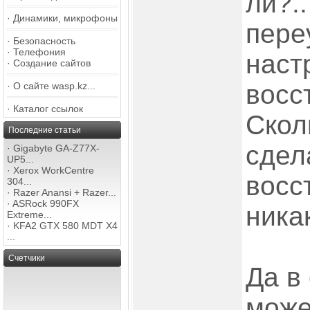
ли?.
·
Динамики, микрофоны
пере
·
Безопасность
·
Телефония
наст
·
Создание сайтов
восс
·
О сайте wasp.kz...
·
Каталог ссылок
Скол
Последние статьи
сдел
·
Gigabyte GA-Z77X-
UP5...
·
Xerox WorkCentre
восс
304...
·
Razer Anansi + Razer...
·
ASRock 990FX
ника
Extreme...
·
KFA2 GTX 580 MDT X4
...
Счетчики
Да в
може