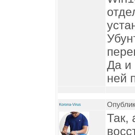
отде
уста
Убун
пере
Да и
ней 
Опублик
Korona-Virus
Так, 
восс