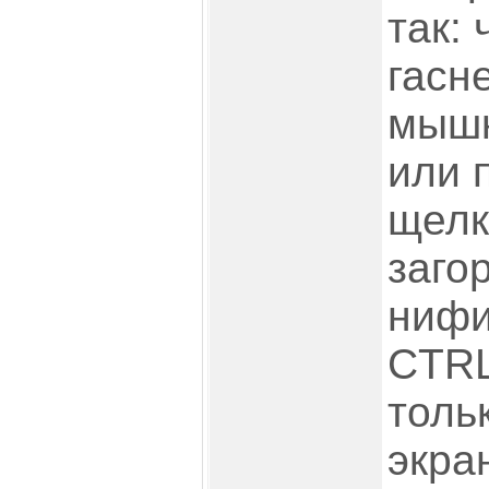
так:
гасн
мышк
или 
щелк
заго
нифи
CTRL
толь
экран