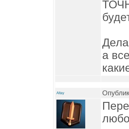
ТОЧН
будет
Дела
а вс
какие
Опублик
Altay
Пере
любо