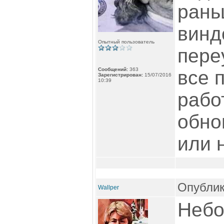
рань
винд
Опытный пользователь
пере
Сообщений:
363
все 
Зарегистрирован:
15/07/2016
10:39
работ
обно
или н
Опублик
Wallper
Небо