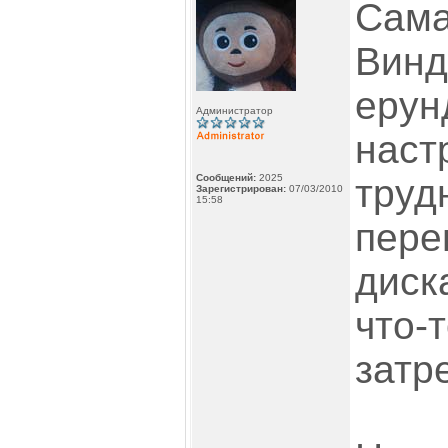
Сама
Винд
ерун
Администратор
наст
Сообщений:
2025
труд
Зарегистрирован:
07/03/2010
15:58
пере
диск
что-
затр