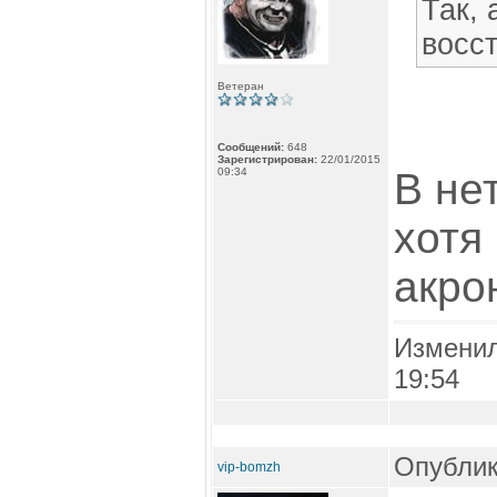
Так, 
восс
Ветеран
Сообщений:
648
Зарегистрирован:
22/01/2015
09:34
В не
хотя
акро
Измени
19:54
Опублик
vip-bomzh