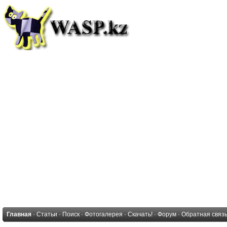
Главная
·
Статьи
·
Поиск
·
Фотогалерея
·
Скачать!
·
Форум
·
Обратная связ