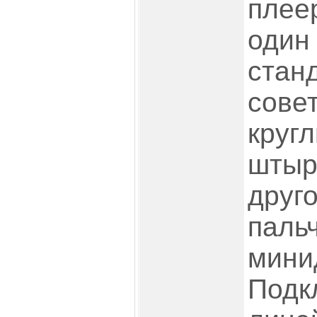
плее
один
стан
сове
кругл
штыр
друг
паль
мини
Подк