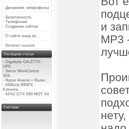
Вот 
·
Динамики, микрофоны
подце
·
Безопасность
·
Телефония
и зап
·
Создание сайтов
МР3 -
·
О сайте wasp.kz...
·
Каталог ссылок
лучш
Последние статьи
·
Gigabyte GA-Z77X-
UP5...
·
Xerox WorkCentre
Прои
304...
·
Razer Anansi + Razer...
·
ASRock 990FX
совет
Extreme...
·
KFA2 GTX 580 MDT X4
...
подх
Счетчики
нету,
над