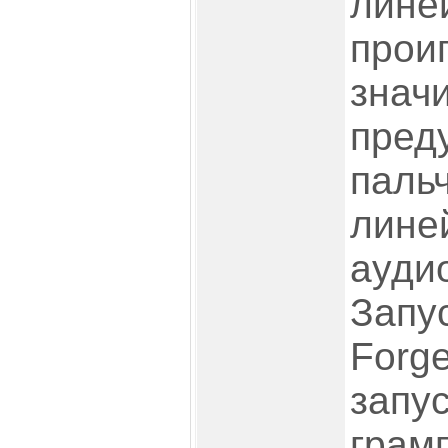
лине
проиг
значи
пред
паль
лине
ауди
Запу
Forge
запу
грам