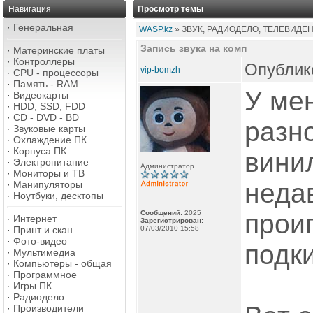
Навигация
Просмотр темы
·
Генеральная
WASP.kz
» ЗВУК, РАДИОДЕЛО, ТЕЛЕВИДЕ
Запись звука на комп
·
Материнские платы
·
Контроллеры
Опублико
vip-bomzh
·
CPU - процессоры
·
Память - RAM
У мен
·
Видеокарты
·
HDD, SSD, FDD
·
CD - DVD - BD
разн
·
Звуковые карты
·
Охлаждение ПК
·
Корпуса ПК
вини
·
Электропитание
Администратор
·
Мониторы и ТВ
неда
·
Манипуляторы
·
Ноутбуки, десктопы
Сообщений:
2025
прои
·
Интернет
Зарегистрирован:
·
Принт и скан
07/03/2010 15:58
·
Фото-видео
подк
·
Мультимедиа
·
Компьютеры - общая
·
Программное
·
Игры ПК
·
Радиодело
·
Производители