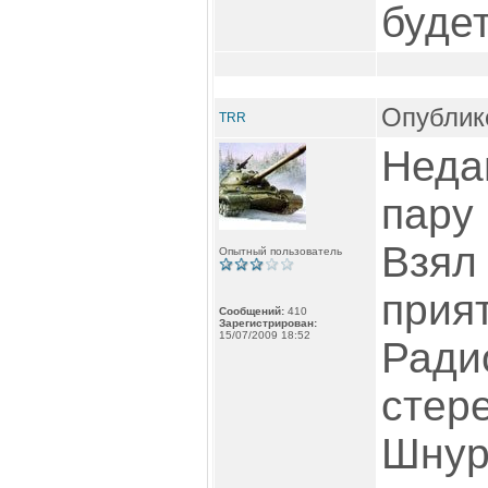
буде
Опублико
TRR
Неда
пару 
Взял
Опытный пользователь
прият
Сообщений:
410
Зарегистрирован:
15/07/2009 18:52
Ради
стер
Шнур