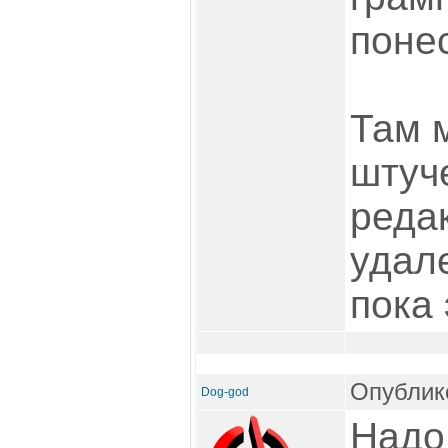
поне
Там 
штуче
реда
удал
пока 
Опублико
Dog-god
Надо