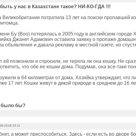
быть у нас в Казахстане такое? НИ-КО-ГДА !!!
 Великобритании потратила 13 лет на поиски пропавшей ко
питомца.
мени Бу (Boo) потерялась в 2005 году в английском городе
озяйка Джанет Адамович оставила заявку о пропаже домашн
а объявления и давала рекламу в местной газете, но спуст
т ей позвонили и спросили, не теряла ли она кошку. Не сра
тветить, что обе ее кошки дома. Подумав, она все-таки поня
ружили в 64 километрах от дома. Хозяйка утверждает, что 
же 17 лет. Кошки живут в дикой природе в среднем до 16 ле
к было бы?
08-2018 23:11
нет, а может приспособиться. Здесь - если есть во дворе б