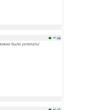
#8
можно было ухлопать!
#9