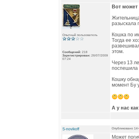
Вот может 
Жительница
разыскала 
Кошка по и
Опытный пользователь
Тогда ее х
развешивал
этом.
Сообщений:
218
Зарегистрирован:
26/07/2009
07:24
Через 13 ле
поспешила о
Кошку обна
момент Бу у
А у нас ка
Опубликовано 14-
S-novikoff
Может погиб