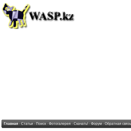
Главная
·
Статьи
·
Поиск
·
Фотогалерея
·
Скачать!
·
Форум
·
Обратная связ