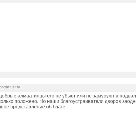
08-2018 21:08
добрые алмаатинцы его не убьют или не замуруют в подвале
колько положено. Но наши благоустраиватели дворов заодн
ивое представление об благе.