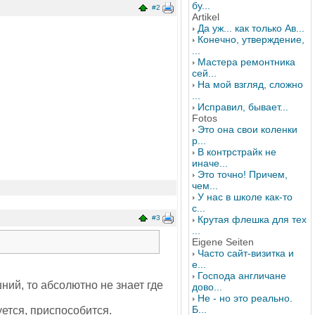
бу...
#2
Artikel
Да уж... как только Ав...
Конечно, утверждение,
...
Мастера ремонтника
сей...
На мой взгляд, сложно
...
Исправил, бывает...
Fotos
Это она свои коленки
р...
В контрстрайк не
иначе...
Это точно! Причем,
чем...
У нас в школе как-то
с...
#3
Крутая флешка для тех
...
Eigene Seiten
Часто сайт-визитка и
е...
Господа англичане
ний, то абсолютно не знает где
дово...
Не - но это реально.
Б...
уется, приспособится.