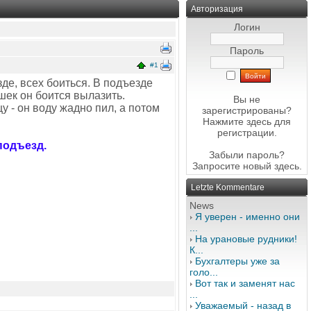
Авторизация
Логин
Пароль
#1
де, всех боиться. В подъезде
ошек он боится вылазить.
Вы не
цу - он воду жадно пил, а потом
зарегистрированы?
Нажмите здесь
для
регистрации.
подъезд.
Забыли пароль?
Запросите новый
здесь
.
Letzte Kommentare
News
Я уверен - именно они
...
На урановые рудники!
К...
Бухгалтеры уже за
голо...
Вот так и заменят нас
...
Уважаемый - назад в