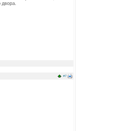
 двора.
#7