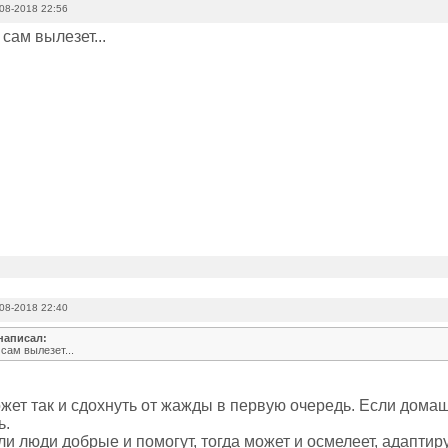
08-2018 22:56
 сам вылезет...
08-2018 22:40
написал:
 сам вылезет...
жет так и сдохнуть от жажды в первую очередь. Если домаш
ь.
и люди добрые и помогут, тогда может и осмелеет, адаптир