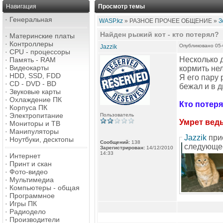
Навигация
Просмотр темы
·
Генеральная
WASP.kz
» РАЗНОЕ ПРОЧЕЕ ОБЩЕНИЕ »
З
Найден рыжий кот - кто потерял?
·
Материнские платы
·
Контроллеры
Опубликовано 05-
Jazzik
·
CPU - процессоры
Несколько 
·
Память - RAM
·
Видеокарты
кормить нел
·
HDD, SSD, FDD
Я его пару 
·
CD - DVD - BD
бежал и в 
·
Звуковые карты
·
Охлаждение ПК
Кто потеря
·
Корпуса ПК
·
Электропитание
Пользователь
Умрет ведь
·
Мониторы и ТВ
·
Манипуляторы
Jazzik
при
·
Ноутбуки, десктопы
Сообщений:
138
следующе
Зарегистрирован:
14/12/2010
14:33
·
Интернет
·
Принт и скан
·
Фото-видео
·
Мультимедиа
·
Компьютеры - общая
·
Программное
·
Игры ПК
·
Радиодело
·
Производители