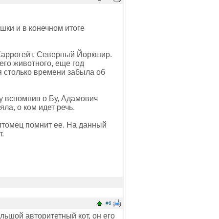
шки и в конечном итоге
 Харрогейт, Северный Йоркшир.
его животного, еще год
я столько времени забыла об
зу вспомнив о Бу, Адамович
ла, о ком идет речь.
питомец помнит ее. На данный
т.
#6
ольшой авторитетный кот, он его