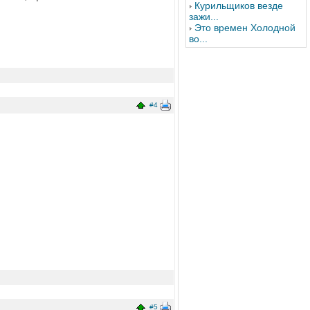
Курильщиков везде
зажи...
Это времен Холодной
во...
#4
#5