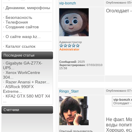
Опубликовано 05-
vip-bomzh
·
Динамики, микрофоны
Оголодает -
·
Безопасность
·
Телефония
·
Создание сайтов
·
О сайте wasp.kz...
Администратор
·
Каталог ссылок
Последние статьи
Сообщений:
2025
·
Gigabyte GA-Z77X-
Зарегистрирован:
07/03/2010
UP5...
15:58
·
Xerox WorkCentre
304...
·
Razer Anansi + Razer...
·
ASRock 990FX
Extreme...
Опубликовано 07-
Ringo_Starr
·
KFA2 GTX 580 MDT X4
vip-bomzh 
...
Оголодает -
Счетчики
Не факт. Мо
воды попит
Хорошо, есл
Опытный пользователь