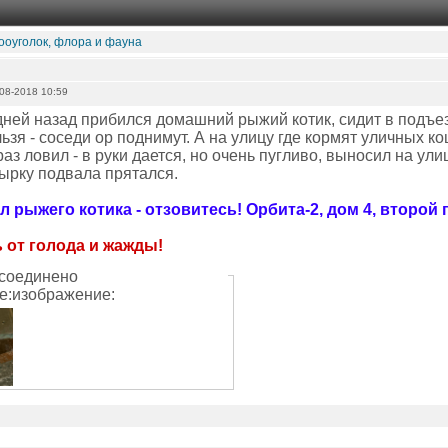
ооуголок, флора и фауна
08-2018 10:59
дней назад прибился домашний рыжий котик, сидит в подъез
ьзя - соседи ор поднимут. А на улицу где кормят уличных к
раз ловил - в руки дается, но очень пугливо, выносил на ули
дырку подвала прятался.
л рыжего котика - отзовитесь! Орбита-2, дом 4, второй 
 от голода и жажды!
соединено
е:изображение: