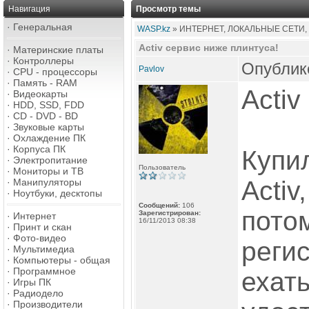
Навигация
Просмотр темы
·
Генеральная
WASP.kz
» ИНТЕРНЕТ, ЛОКАЛЬНЫЕ СЕТИ,
Activ сервис ниже плинтуса!
·
Материнские платы
·
Контроллеры
Опублико
Pavlov
·
CPU - процессоры
·
Память - RAM
Activ
·
Видеокарты
·
HDD, SSD, FDD
·
CD - DVD - BD
·
Звуковые карты
·
Охлаждение ПК
·
Корпуса ПК
Купил
·
Электропитание
Пользователь
·
Мониторы и ТВ
Activ
·
Манипуляторы
·
Ноутбуки, десктопы
Сообщений:
106
потом
Зарегистрирован:
·
Интернет
16/11/2013 08:38
·
Принт и скан
·
Фото-видео
регис
·
Мультимедиа
·
Компьютеры - общая
·
Программное
ехать
·
Игры ПК
·
Радиодело
·
Производители