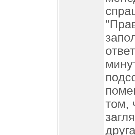
спра
"Пра
запол
отве
минут
подс
поме
том, 
загля
друга