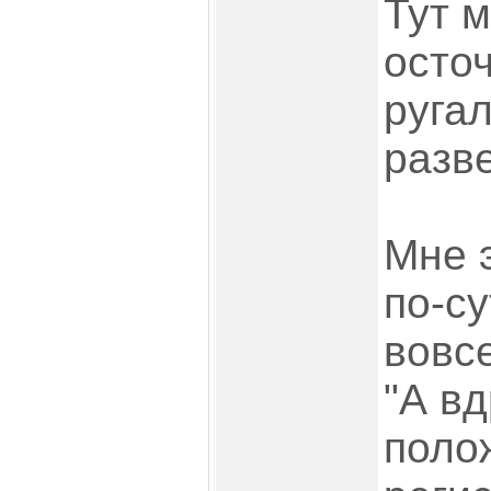
Тут м
осточ
ругал
разв
Мне э
по-с
вовсе
"А вд
поло