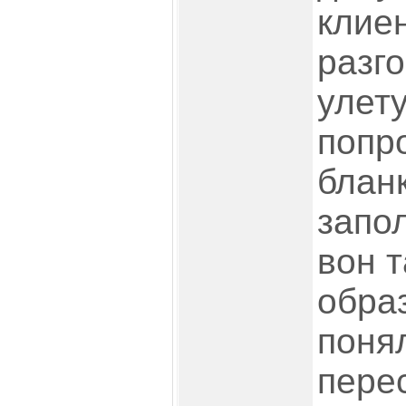
клие
разг
улет
попр
бланк
запо
вон т
образ
понял
пере