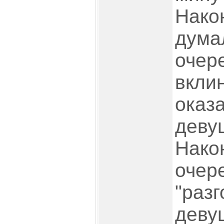
Нако
дума
очер
вклин
оказ
деву
Нако
очере
"раз
деву