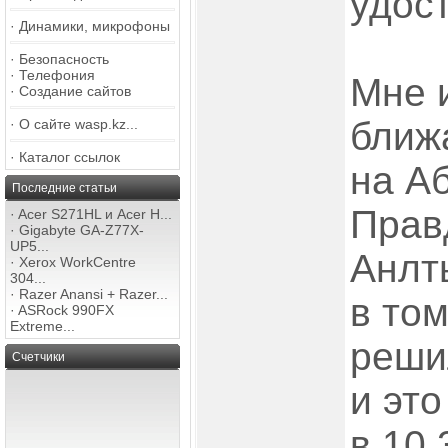
удост
·
Динамики, микрофоны
·
Безопасность
·
Телефония
Мне 
·
Создание сайтов
ближ
·
О сайте wasp.kz...
·
Каталог ссылок
на Аб
Последние статьи
Прав
·
Acer S271HL и Acer H...
·
Gigabyte GA-Z77X-
UP5...
Анлт
·
Xerox WorkCentre
304...
·
Razer Anansi + Razer...
в то
·
ASRock 990FX
Extreme...
реши
Счетчики
и это
в 10.