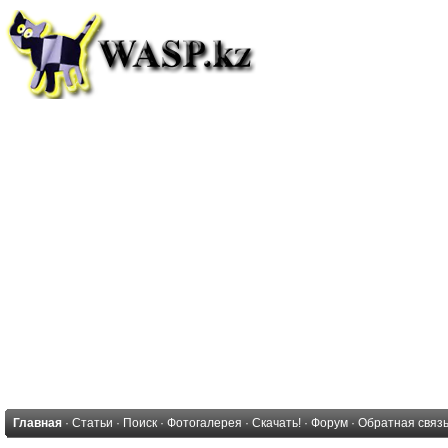
Главная
·
Статьи
·
Поиск
·
Фотогалерея
·
Скачать!
·
Форум
·
Обратная связ