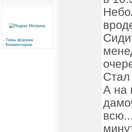
Небо
врод
Сиди
-
Темы форума
-
Комментарии
мене
очере
Стал 
А на 
дамо
всю..
минут