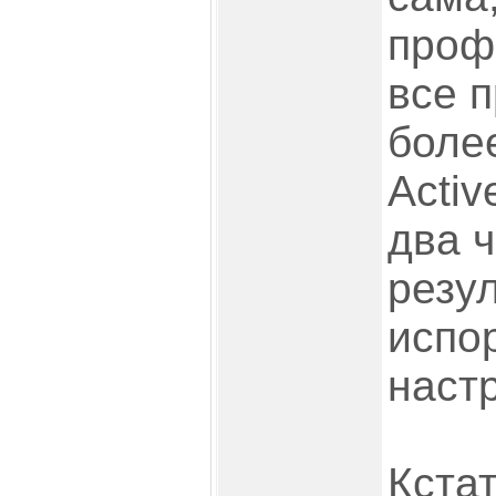
проф
все 
более
Activ
два 
резул
испо
настр
Кстат