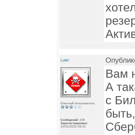
хоте
резе
Актив
Опублико
Luter
Вам н
А так
с Би
Опытный пользователь
быть,
Сообщений:
236
Сбер
Зарегистрирован:
10/01/2010 09:21