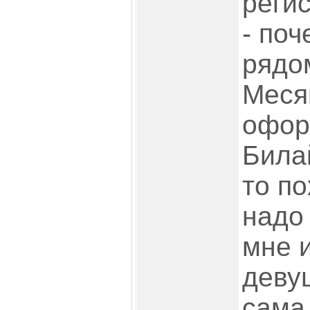
регис
- поч
рядо
Меся
офор
Била
то п
надо
мне 
деву
сама