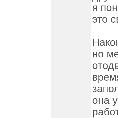
я по
это с
Нако
но м
отодв
врем
запо
она 
работ