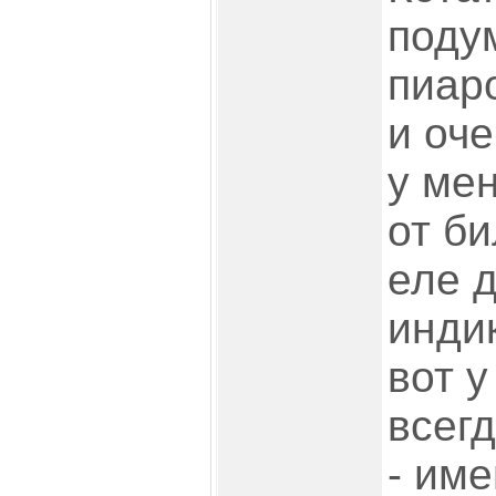
подум
пиар
и оч
у ме
от б
еле 
инди
вот у
всег
- име