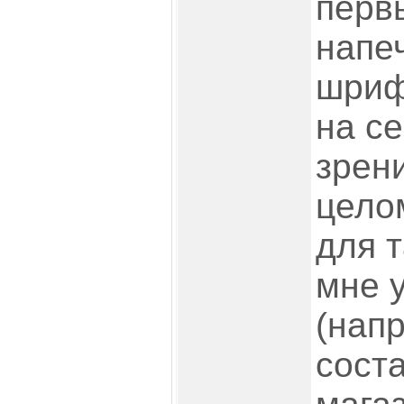
перв
напе
шриф
на с
зрен
цело
для 
мне 
(нап
соста