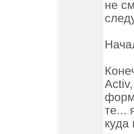
не см
след
Начал
Конеч
Activ
форм
те...
куда