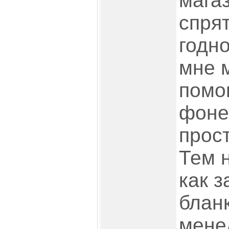
магаз
спря
годно
мне 
помо
фоне
прос
Тем н
как 
блан
мене