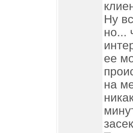
клие
Ну вс
но...
инте
ее м
проис
на м
ника
минут
засек