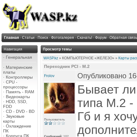
Главная
·
Статьи
·
Поиск
·
Фотогалерея
·
Скачать!
·
Форум
·
Обратная связ
Навигация
Просмотр темы
·
Генеральная
WASP.kz
» КОМПЬЮТЕРНОЕ «ЖЕЛЕЗО» »
Карты рас
Переходник PCI - M.2
·
Материнские
платы
Опубликовано 16-
Frolov
·
Контроллеры
·
CPU -
Бывает ли
процессоры
·
Память - RAM
·
Видеокарты
типа M.2 -
·
HDD, SSD,
FDD
·
CD - DVD - BD
Гб и я хоч
·
Звуковые
Пользователь
карты
дополните
·
Охлаждение
ПК
·
Корпуса ПК
Сообщений:
102