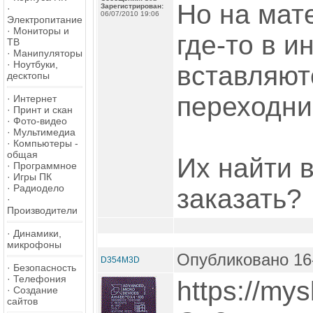
Но на мат
Зарегистрирован:
·
06/07/2010 19:06
Электропитание
·
Мониторы и
где-то в и
ТВ
·
Манипуляторы
·
Ноутбуки,
вставляютс
десктопы
переходни
·
Интернет
·
Принт и скан
·
Фото-видео
·
Мультимедиа
·
Компьютеры -
общая
Их найти 
·
Программное
·
Игры ПК
·
Радиодело
заказать?
·
Производители
·
Динамики,
микрофоны
Опубликовано 16-
D354M3D
·
Безопасность
·
Телефония
https://mys
·
Создание
сайтов