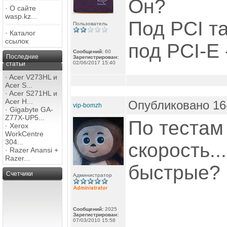
Он?
·
О сайте
wasp.kz...
Под PCI т
Пользователь
·
Каталог
ссылок
под PCI-E 
Сообщений:
60
Последние
Зарегистрирован:
02/06/2017 15:40
статьи
·
Acer V273HL и
Acer S...
·
Acer S271HL и
Acer H...
Опубликовано 16-
vip-bomzh
·
Gigabyte GA-
Z77X-UP5...
По тестам
·
Xerox
WorkCentre
304...
скорость..
·
Razer Anansi +
Razer...
быстрые?
Счетчики
Администратор
Сообщений:
2025
Зарегистрирован:
07/03/2010 15:58