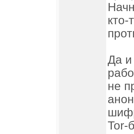
Начн
кто-
прот
Да и
рабо
не п
анон
шифр
Tor-