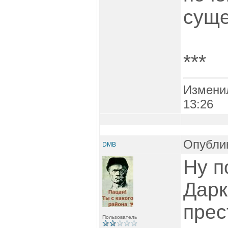
суще
***
Измени
13:26
Опублик
DMB
Ну п
Дарк
прес
Пользователь