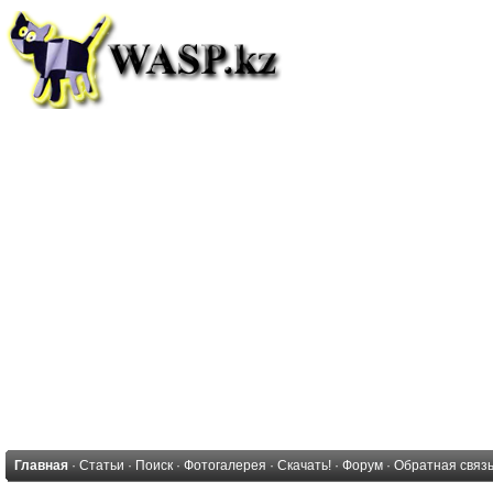
Главная
·
Статьи
·
Поиск
·
Фотогалерея
·
Скачать!
·
Форум
·
Обратная связ