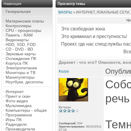
Навигация
Просмотр темы
·
Генеральная
WASP.kz
» ИНТЕРНЕТ, ЛОКАЛЬНЫЕ СЕТИ,
Чт
·
Материнские платы
·
Контроллеры
Это свободная зона
·
CPU - процессоры
·
Память - RAM
Это криминал и преступность!
·
Видеокарты
Проект, где нас спецслужбы пас
·
HDD, SSD, FDD
·
CD - DVD - BD
Все
·
Звуковые карты
·
Охлаждение ПК
Даркнет - что это? Опасности, воз
·
Корпуса ПК
·
Электропитание
Опублик
Kuzya
·
Мониторы и ТВ
·
Манипуляторы
Собс
·
Ноутбуки, десктопы
·
Интернет
речь
·
Принт и скан
·
Фото-видео
·
Мультимедиа
Ветеран
·
Компьютеры - общая
·
Программное
·
Игры ПК
Темн
Сообщений:
534
·
Радиодело
Зарегистрирован:
30/10/2011
·
Производители
07:19