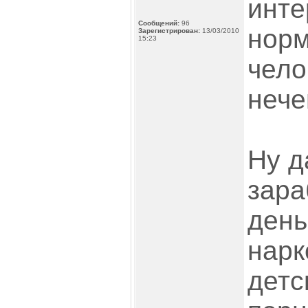
инте
Сообщений:
96
нор
Зарегистрирован:
13/03/2010
15:23
чело
нече
Ну д
зара
день
нарк
детс