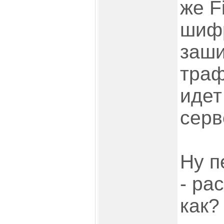
же F
шифр
заш
траф
идет
серв
Ну п
- ра
как?