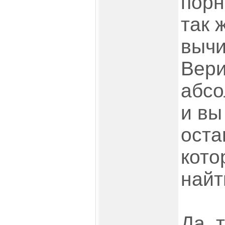
порн
так 
вычи
Вери
абсо
и вы
оста
кото
найт
Да, 