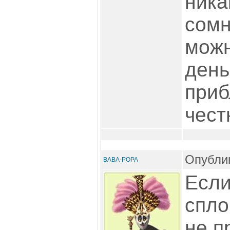
ника
сомн
можн
день
приб
чест
Опублик
BABA-POPA
Если
спло
не п