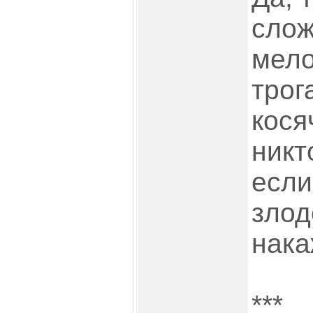
слож
мело
трог
кося
никт
если
злод
нака
***