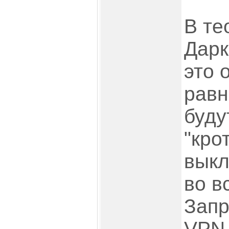
В те
Дарк
это 
равн
буду
"кро
выкл
во в
Запр
VPN 