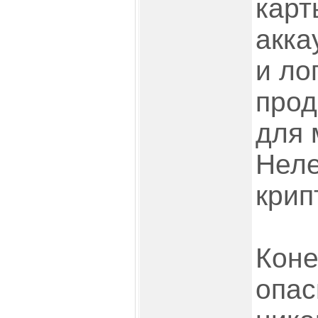
карт
акка
и ло
прод
для 
Неле
крип
Коне
опас