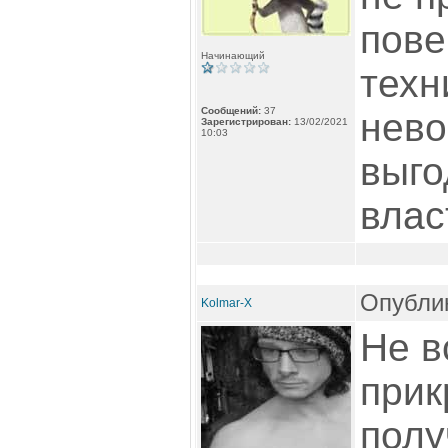
пове
Начинающий
техн
Сообщений:
37
нево
Зарегистрирован:
13/02/2021
10:03
выго
влас
Опублик
Kolmar-X
Не в
прик
полу