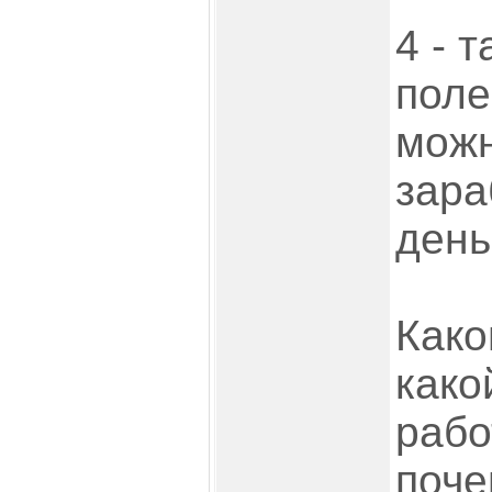
4 - 
поле
можн
зара
день
Како
како
рабо
поче