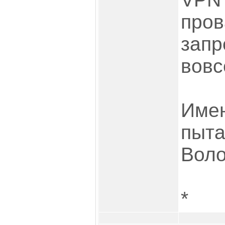
пров
запр
вовс
Имен
пыта
Воло
*