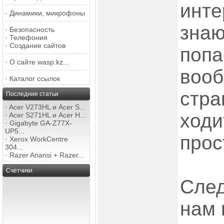
инте
·
Динамики, микрофоны
знаю
·
Безопасность
·
Телефония
·
Создание сайтов
попа
·
О сайте wasp.kz...
вооб
·
Каталог ссылок
стра
Последние статьи
·
Acer V273HL и Acer S...
ходи
·
Acer S271HL и Acer H...
·
Gigabyte GA-Z77X-
UP5...
прос
·
Xerox WorkCentre
304...
·
Razer Anansi + Razer...
Счетчики
След
нам 