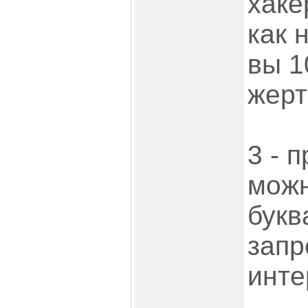
хаке
как 
вы 1
жерт
3 - 
можн
букв
запр
инте