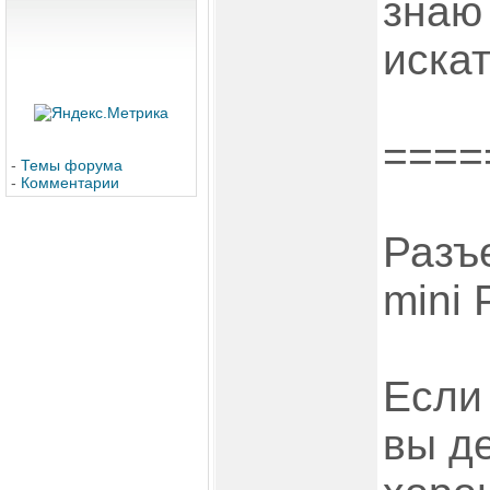
знаю
искат
====
-
Темы форума
-
Комментарии
Разъ
mini 
Если 
вы д