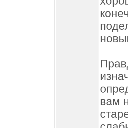
хоро
конеч
поде
новый
Прав
изна
опре
вам 
старе
слаб