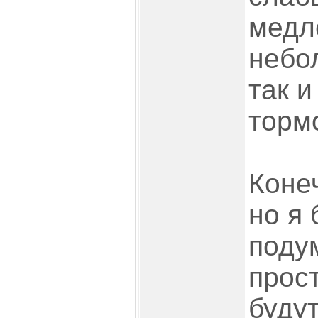
медл
небо
так и
торм
Коне
но я
поду
прос
будут