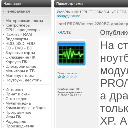
Навигация
Просмотр темы
·
Генеральная
WASP.kz
» ИНТЕРНЕТ, ЛОКАЛЬНЫЕ СЕТИ,
оборудование
·
Материнские платы
Intel PRO/Wireless 2200BG драйве
·
Контроллеры
·
CPU - процессоры
Опублико
KRAVTZ
·
Память - RAM
·
Видеокарты
На с
·
HDD, SSD, FDD
·
CD - DVD - BD
·
Звуковые карты
ноутб
·
Охлаждение ПК
·
Корпуса ПК
·
Электропитание
модул
·
Мониторы и ТВ
Пользователь
·
Манипуляторы
PRO/
·
Ноутбуки, десктопы
·
Интернет
Сообщений:
103
а др
Зарегистрирован:
·
Принт и скан
21/10/2016 23:11
·
Фото-видео
·
Мультимедиа
толь
·
Компьютеры - общая
·
Программное
·
Игры ПК
XP. А
·
Радиодело
·
Производители