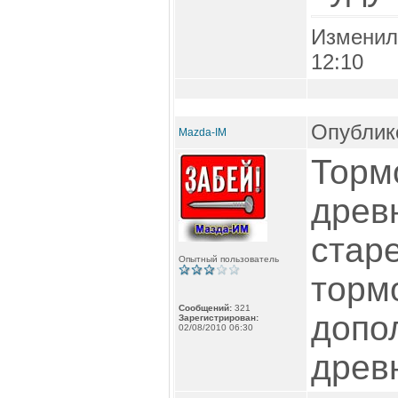
Изменил
12:10
Опублико
Mazda-IM
Тормо
древн
стар
Опытный пользователь
торм
Сообщений:
321
допо
Зарегистрирован:
02/08/2010 06:30
древ