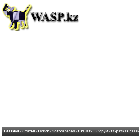
Главная
·
Статьи
·
Поиск
·
Фотогалерея
·
Скачать!
·
Форум
·
Обратная связ