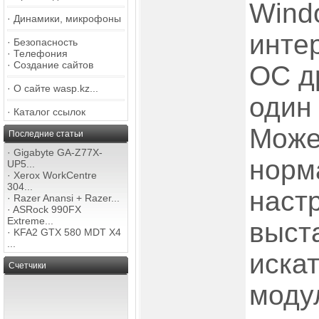
Windo
·
Динамики, микрофоны
интер
·
Безопасность
·
Телефония
·
Создание сайтов
ОС д
·
О сайте wasp.kz...
один 
·
Каталог ссылок
Може
Последние статьи
·
Gigabyte GA-Z77X-
норм
UP5...
·
Xerox WorkCentre
304...
наст
·
Razer Anansi + Razer...
·
ASRock 990FX
Extreme...
выст
·
KFA2 GTX 580 MDT X4
...
искат
Счетчики
моду