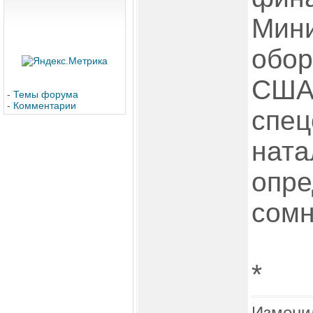
Мини
обор
США 
-
Темы форума
-
Комментарии
спец
ната
опр
сомн
*
Измени