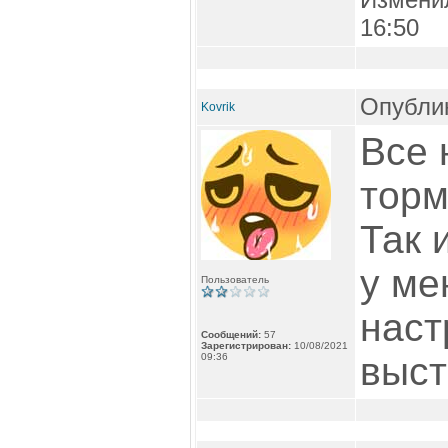
16:50
Опублик
Kovrik
Все 
торм
Так 
у ме
Пользователь
наст
Сообщений:
57
Зарегистрирован:
10/08/2021
выст
09:36