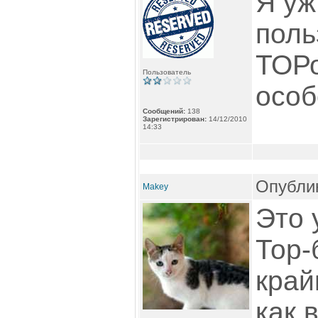
Я уж
поль
ТОРо
Пользователь
особ
Сообщений:
138
Зарегистрирован:
14/12/2010
14:33
Опублик
Makey
Это 
Тор-
край
как 