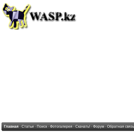
Главная
·
Статьи
·
Поиск
·
Фотогалерея
·
Скачать!
·
Форум
·
Обратная связ