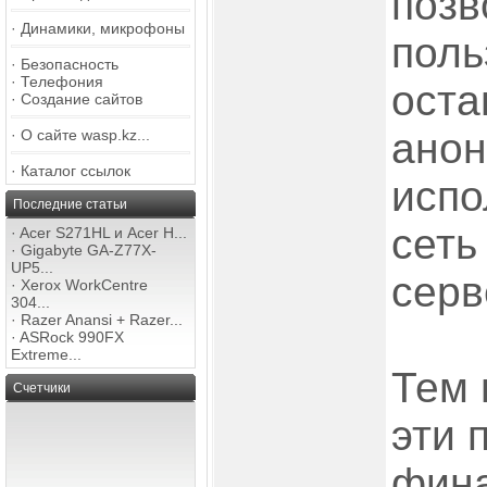
позв
·
Динамики, микрофоны
поль
·
Безопасность
·
Телефония
оста
·
Создание сайтов
анон
·
О сайте wasp.kz...
·
Каталог ссылок
испо
Последние статьи
сеть
·
Acer S271HL и Acer H...
·
Gigabyte GA-Z77X-
UP5...
серв
·
Xerox WorkCentre
304...
·
Razer Anansi + Razer...
·
ASRock 990FX
Extreme...
Тем 
Счетчики
эти 
фин