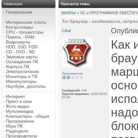
Навигация
Просмотр темы
·
Генеральная
WASP.kz
» ОС и ПРОГРАММНОЕ ОБЕСПЕЧ
Tor браузер - особенности, хитрос
·
Материнские платы
·
Контроллеры
Опублик
Cifral
·
CPU - процессоры
·
Память - RAM
Как 
·
Видеокарты
·
HDD, SSD, FDD
·
CD - DVD - BD
брау
·
Звуковые карты
·
Охлаждение ПК
·
Корпуса ПК
марш
·
Электропитание
Пользователь
·
Мониторы и ТВ
осно
·
Манипуляторы
·
Ноутбуки, десктопы
Сообщений:
139
Зарегистрирован:
10/07/2015
испо
·
Интернет
07:35
·
Принт и скан
·
Фото-видео
надо
·
Мультимедиа
·
Компьютеры - общая
·
Программное
блок
·
Игры ПК
·
Радиодело
·
Производители