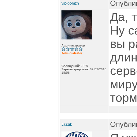
Опублик
vip-bomzh
Да, 
Ну с
вы р
Администратор
длин
Сообщений:
2025
серв
Зарегистрирован:
07/03/2010
15:58
миру
торм
Опублик
Jazzik