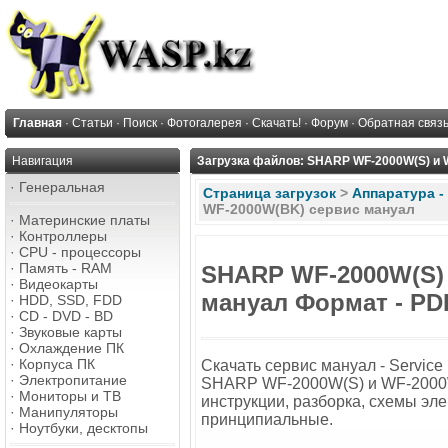
Главная
·
Статьи
·
Поиск
·
Фотогалерея
·
Скачать!
·
Форум
·
Обратная связ
Навигация
Загрузка файлов: SHARP WF-2000W(S) и 
·
Генеральная
Страница загрузок
>
Аппаратура -
WF-2000W(BK) сервис мануал
·
Материнские платы
·
Контроллеры
·
CPU - процессоры
·
Память - RAM
SHARP WF-2000W(S) 
·
Видеокарты
мануал Формат - PD
·
HDD, SSD, FDD
·
CD - DVD - BD
·
Звуковые карты
·
Охлаждение ПК
·
Корпуса ПК
Скачать сервис мануал - Service
·
Электропитание
SHARP WF-2000W(S) и WF-2000
·
Мониторы и ТВ
инструкции, разборка, схемы эл
·
Манипуляторы
принципиальные.
·
Ноутбуки, десктопы