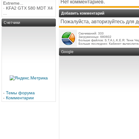
Нет комментариев.
Extreme...
·
KFA2 GTX 580 MDT X4
...
Добавить комментарий
Пожалуйста, авторизуйтесь для 
Счетчики
Скачиваний: 333
Загруженных: 680602
Больше файлов:
S.T.A.L.K.E.R: Тени Ч
Больше последних:
Кабинет вычислите
Google
-
Темы форума
-
Комментарии