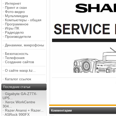
·
Интернет
·
Принт и скан
·
Фото-видео
·
Мультимедиа
·
Компьютеры - общая
·
Программное
·
Игры ПК
·
Радиодело
·
Производители
·
Динамики, микрофоны
·
Безопасность
·
Телефония
·
Создание сайтов
·
О сайте wasp.kz...
·
Каталог ссылок
Последние статьи
·
Gigabyte GA-Z77X-
UP5...
·
Xerox WorkCentre
304...
·
Razer Anansi + Razer...
Комментарии
·
ASRock 990FX