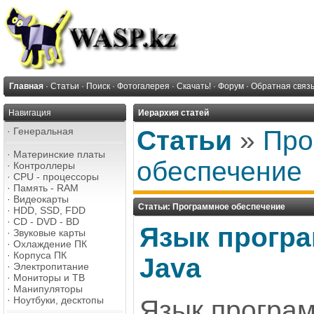
Главная
·
Статьи
·
Поиск
·
Фотогалерея
·
Скачать!
·
Форум
·
Обратная связ
Навигация
Иерархия статей
·
Генеральная
Статьи
»
Про
·
Материнские платы
обеспечение
·
Контроллеры
·
CPU - процессоры
·
Память - RAM
·
Видеокарты
Статьи: Программное обеспечение
·
HDD, SSD, FDD
·
CD - DVD - BD
Язык прогр
·
Звуковые карты
·
Охлаждение ПК
·
Корпуса ПК
Java
·
Электропитание
·
Мониторы и ТВ
·
Манипуляторы
·
Ноутбуки, десктопы
Язык програм