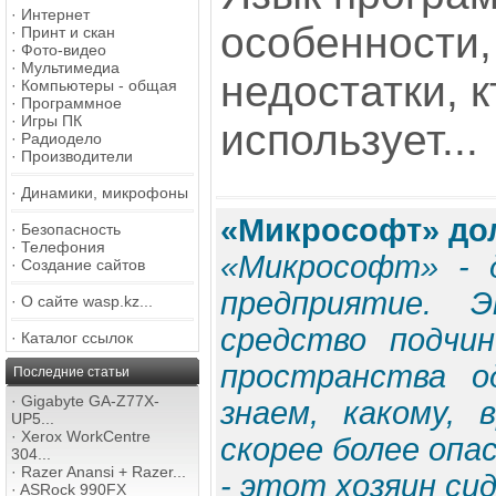
·
Интернет
особенности,
·
Принт и скан
·
Фото-видео
·
Мультимедиа
недостатки, к
·
Компьютеры - общая
·
Программное
·
Игры ПК
использует...
·
Радиодело
·
Производители
·
Динамики, микрофоны
«Микрософт» до
·
Безопасность
·
Телефония
«Микрософт» - 
·
Создание сайтов
предприятие. Э
·
О сайте wasp.kz...
средство подчи
·
Каталог ссылок
пространства о
Последние статьи
·
Gigabyte GA-Z77X-
знаем, какому, 
UP5...
·
Xerox WorkCentre
скорее более опас
304...
·
Razer Anansi + Razer...
- этот хозяин сид
·
ASRock 990FX