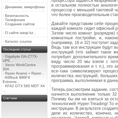
процессора задается кварцевым г
в остальном полностью аналогич
·
Динамики, микрофоны
процессор с меньшей тактовой ча
что более производительным стан
·
Безопасность
·
Телефония
Давайте представим себе процес
·
Создание сайтов
каждой комнате сидит офисный ра
·
О сайте wasp.kz...
Затем число комнат (разрядов) 
комнатные постройки, и, након
·
Каталог ссылок
(например, 16 и 32) поступит за
Ведь там все инструкции будут в
Последние статьи
инструкций (что займет такое ж
·
Gigabyte GA-Z77X-
потребует дополнительного врем
UP5...
виду, число 20 мы взяли с пот
·
Xerox WorkCentre
программирования и т. п.), это
304...
все-таки символизируют процес
·
Razer Anansi + Razer...
количества инструкций, больших
·
ASRock 990FX
программа, выполняемая в данный
Extreme...
·
KFA2 GTX 580 MDT X4
Теперь рассмотрим задание, состо
...
начнется выполнение только 32
Счетчики
Почему бы им не взяться за ост
технологией Hyper-Treading! То
инструкции. В результате создает
деле их количество, конечно, н
реализует "второй виртуальны