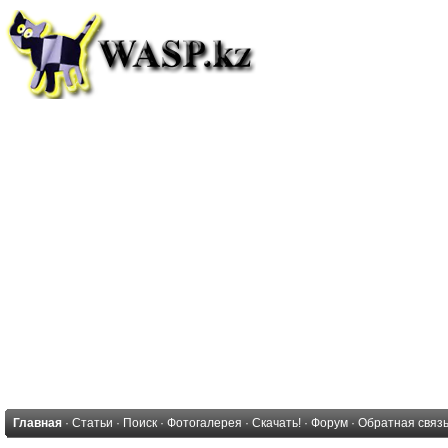
Главная
·
Статьи
·
Поиск
·
Фотогалерея
·
Скачать!
·
Форум
·
Обратная связ