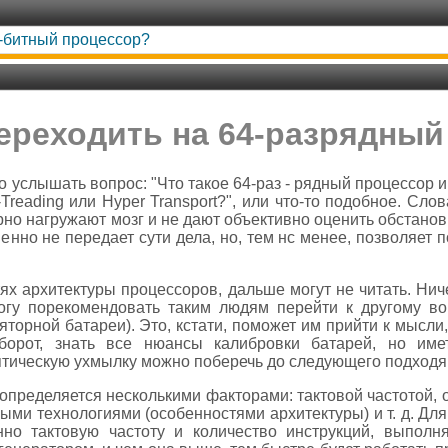
-битный процессор?
переходить на 64-разрядный
услышать вопрос: "Что такое 64-раз - рядный процессор и 
-Treading или Hyper Transport?", или что-то подобное. Сло
но нагружают мозг и не дают объективно оценить обстанов
нно не передает сути дела, но, тем нс менее, позволяет п
тях архитектуры процессоров, дальше могут не читать. Нич
Могу порекомендовать таким людям перейти к другому во
яторной батареи). Это, кстати, поможет им прийти к мысли
оборот, знать все нюансы калибровки батарей, но им
ептическую ухмылку можно поберечь до следующего подходя
пределяется несколькими факторами: тактовой частотой, 
ными технологиями (особенностями архитектуры) и т. д. Д
нно тактовую частоту и количество инструкций, выполня