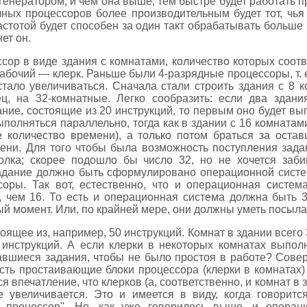
енератором, и чем она выше, тем быстре будет работать п
ных процессоров более производительным будет тот, чья
стотой будет способен за один такт обрабатывать больше 
ет он.
сор в виде здания с комнатами, количество которых соотв
бочий — клерк. Раньше были 4-разрядные процессоры, т. е
стало увеличиваться. Сначала стали строить здания с 8 
ец, на 32-комнатные. Легко сообразить: если два здан
дание, состоящие из 20 инструкций, то первым оно будет вы
ыполняться параллельно, тогда как в здании с 16 комната
е количество времени), а только потом браться за остав
ени. Для того чтобы была возможность поступления зада
олка; скорее подошло бы число 32, но не хочется заб
 задание должно быть сформулировано операционной систе
соры. Так вот, естественно, что и операционная систе
, чем 16. То есть и операционная система должна быть 
 момент. Или, по крайней мере, они должны уметь посылат
ящее из, например, 50 инструкций. Комнат в здании всего 3
 инструкций. А если клерки в некоторых комнатах выпол
авшиеся задания, чтобы не было простоя в работе? Сове
 есть простаивающие блоки процессора (клерки в комната
ся впечатление, что клерков (а, соответственно, и комнат в 
е увеличивается. Это и имеется в виду, когда говорится
й процессор". Но, как уже говорилось выше, и операц