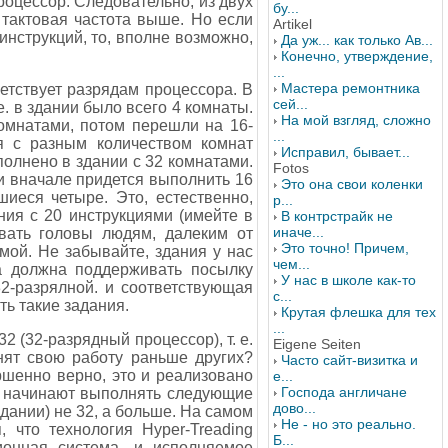
роцессор. Следовательно, из двух
бу...
 тактовая частота выше. Но если
Artikel
инструкций, то, вполне возможно,
Да уж... как только Ав...
Конечно, утверждение,
...
Мастера ремонтника
етствует разрядам процессора. В
сей...
. в здании было всего 4 комнаты.
На мой взгляд, сложно
комнатами, потом перешли на 16-
...
ия с разным количеством комнат
Исправил, бывает...
полнено в здании с 32 комнатами.
Fotos
ми вначале придется выполнить 16
Это она свои коленки
шиеся четыре. Это, естественно,
р...
ния с 20 инструкциями (имейте в
В контрстрайк не
иначе...
ивать головы людям, далеким от
Это точно! Причем,
мой. Не забывайте, здания у нас
чем...
ма должна поддерживать посылку
У нас в школе как-то
32-разрялной. и соответствующая
с...
ь такие задания.
Крутая флешка для тех
...
2 (32-разрядный процессор), т. е.
Eigene Seiten
нят свою работу раньше других?
Часто сайт-визитка и
ршенно верно, это и реализовано
е...
Господа англичане
х) начинают выполнять следующие
дово...
здании) не 32, а больше. На самом
Не - но это реально.
, что технология Hyper-Treading
Б...
ионная система, и исполняемое