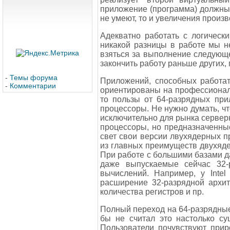
приложение (программа) должны у
не умеют, то и увеличения произв
Адекватно работать с логическ
никакой разницы в работе мы н
взяться за выполнение следующе
закончить работу раньше других,
-
Темы форума
Приложений, способных работат
-
Комментарии
ориентированы на профессионал
то пользы от 64-разрядных при
процессоры. Не нужно думать, ч
исключительно для рынка сервер
процессоры, но предназначенные
свет свои версии лвухядерных п
из главных преимуществ двухяд
При работе с большими базами д
даже выпускаемые сейчас 32-
вычислений. Например, у Intel
расширение 32-разрядной архит
количества регистров и пр.
Полный переход на 64-разрядные 
бы не считал это настолько су
Пользователи почувствуют прир