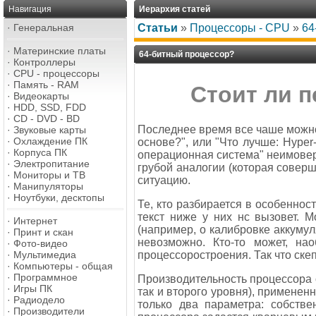
Навигация
Иерархия статей
·
Генеральная
Статьи
»
Процессоры - CPU
»
64
·
Материнские платы
64-битный процессор?
·
Контроллеры
·
CPU - процессоры
·
Память - RAM
Стоит ли 
·
Видеокарты
·
HDD, SSD, FDD
·
CD - DVD - BD
Последнее время все чаше можно 
·
Звуковые карты
·
Охлаждение ПК
основе?", или "Что лучше: Hyper
·
Корпуса ПК
операционная система" неимовер
·
Электропитание
грубой аналогии (которая соверше
·
Мониторы и ТВ
ситуацию.
·
Манипуляторы
·
Ноутбуки, десктопы
Те, кто разбирается в особеннос
текст ниже у них нс вызовет. 
·
Интернет
(например, о калибровке аккумул
·
Принт и скан
невозможно. Кто-то может, на
·
Фото-видео
процессоростроения. Так что ск
·
Мультимедиа
·
Компьютеры - общая
·
Программное
Производительность процессора о
·
Игры ПК
так и второго уровня), применен
·
Радиодело
только два параметра: собстве
·
Производители