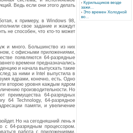
Курильщиков везде
кций. Ведь если они этого делать
зажи...
Это времен Холодной
во...
отая, к примеру, в Windows 98,
ыполнили свое задание и жаждут
ь не способен, что кто-то может
уж и много. Большинство из них
вном, с офисными приложениями,
честве появляются 64-разрядные
давнего времени предназначались
денцию и начала выпускать такие
лед за ними и Intel выпустила в
умя ядрами, конечно, есть. Одно
яти второю уровня каждым ядром
еличению производительности. Но
ют преимущества 64-разрядных
ry 64 Technology, 64-разрядное
адресации памяти, и увеличение
зойдет. Но на сегодняшний лень я
но с 64-разрядным процессором.
оваться работа с приложениями,