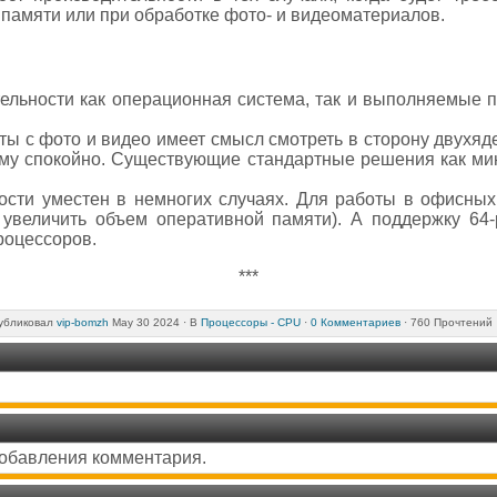
амяти или при обработке фото- и видеоматериалов.
тельности как операционная система, так и выполняемые
ы с фото и видео имеет смысл смотреть в сторону двухяд
тому спокойно. Существующие стандартные решения как ми
ности уместен в немногих случаях. Для работы в офисны
 увеличить объем оперативной памяти). А поддержку 64
роцессоров.
***
убликовал
vip-bomzh
May 30 2024 ·
В
Процессоры - CPU
·
0 Комментариев
· 760 Прочтений 
добавления комментария.