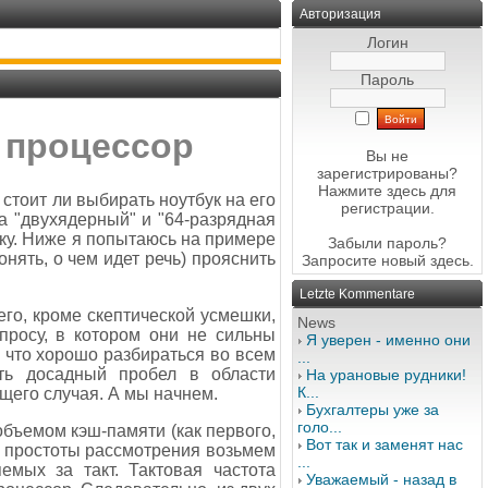
Авторизация
Логин
Пароль
 процессор
Вы не
зарегистрированы?
Нажмите здесь
для
стоит ли выбирать ноутбук на его
регистрации.
ва "двухядерный" и "64-разрядная
ку. Ниже я попытаюсь на примере
Забыли пароль?
онять, о чем идет речь) прояснить
Запросите новый
здесь
.
Letzte Kommentare
его, кроме скептической усмешки,
News
просу, в котором они не сильны
Я уверен - именно они
, что хорошо разбираться во всем
...
еть досадный пробел в области
На урановые рудники!
К...
щего случая. А мы начнем.
Бухгалтеры уже за
голо...
объемом кэш-памяти (как первого,
Вот так и заменят нас
ля простоты рассмотрения возьмем
...
емых за такт. Тактовая частота
Уважаемый - назад в