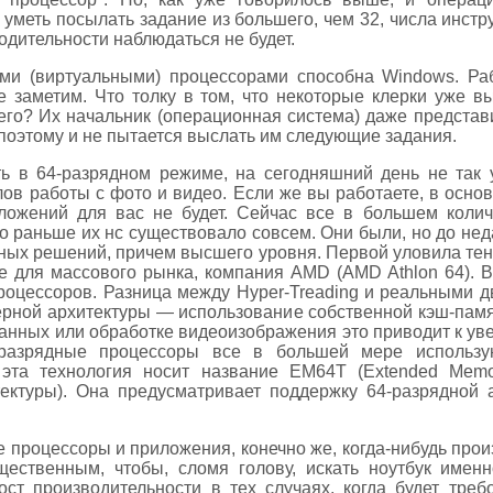
меть посылать задание из большего, чем 32, числа инстру
одительности наблюдаться не будет.
ими (виртуальными) процессорами способна Windows. Раб
е заметим. Что толку в том, что некоторые клерки уже в
го? Их начальник (операционная система) даже представит
 поэтому и не пытается выслать им следующие задания.
ь в 64-разрядном режиме, на сегодняшний день не так 
ов работы с фото и видео. Если же вы работаете, в осно
ложений для вас не будет. Сейчас все в большем коли
то раньше их нс существовало совсем. Они были, но до не
ных решений, причем высшего уровня. Первой уловила тен
 для массового рынка, компания AMD (AMD Athlon 64). Вс
роцессоров. Разница между Hyper-Treading и реальными дв
ерной архитектуры — использование собственной кэш-пам
анных или обработке видеоизображения это приводит к ув
разрядные процессоры все в большей мере использу
 эта технология носит название ЕМ64Т (Extended Memo
ектуры). Она предусматривает поддержку 64-разрядной 
процессоры и приложения, конечно же, когда-нибудь прои
щественным, чтобы, сломя голову, искать ноутбук имен
ост производительности в тех случаях, когда будет треб