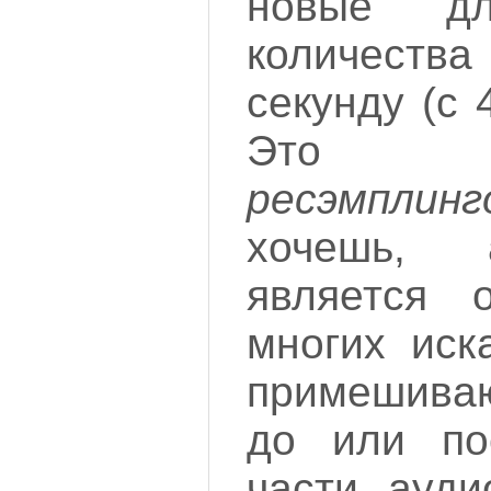
новые дл
количест
секунду (с 
Это н
ресэмплинг
хочешь, 
является 
многих иск
примешиваю
до или по
части ауди