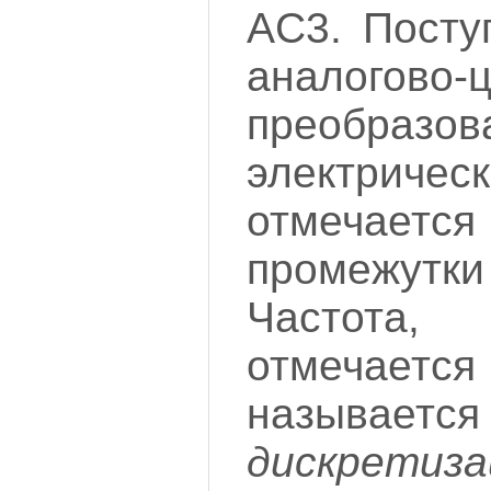
AC3. Посту
аналогово-
преобраз
электрич
отмечаетс
промежу
Частота
отмечае
называ
дискретиза