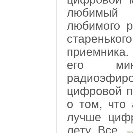
любимы
любимого р
стареньког
приемника.
его ми
радиоэф
цифровой п
о том, что
лучше цифр
лету.
Все,