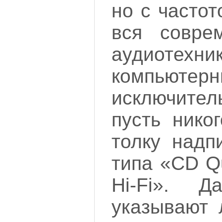
но с частот
вся совре
аудиоте
компьютерн
исключитель
пусть нико
толку надп
типа «CD Qu
Hi-Fi». Д
указывают 