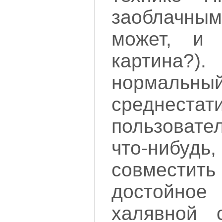
заоблачны
может, и
картина
нормальны
среднестат
пользоват
что-ниб
совместить
достойное
халявной 