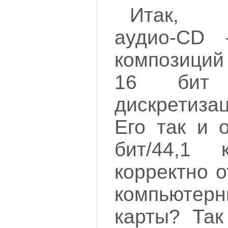
Итак, 
аудио-CD 
композиций
16 бит 
дискретиза
Его так и 
бит/44,1 
корректно 
компьюте
карты? Так