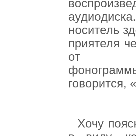
воспроизве
аудиодис
носитель зд
приятеля че
от Har
фонограмм
говорится, 
Хочу пояс