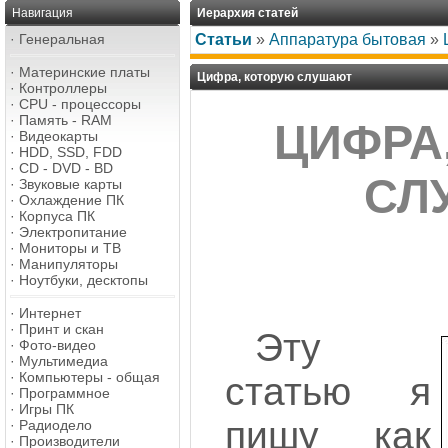
Навигация
Иерархия статей
·
Генеральная
Статьи
»
Аппаратура бытовая
»
·
Материнские платы
Цифра, которую слушают
·
Контроллеры
·
CPU - процессоры
·
Память - RAM
ЦИФРА
·
Видеокарты
·
HDD, SSD, FDD
·
CD - DVD - BD
СЛ
·
Звуковые карты
·
Охлаждение ПК
·
Корпуса ПК
·
Электропитание
·
Мониторы и ТВ
·
Манипуляторы
·
Ноутбуки, десктопы
·
Интернет
·
Принт и скан
Эту
·
Фото-видео
·
Мультимедиа
·
Компьютеры - общая
статью я
·
Программное
·
Игры ПК
пишу как
·
Радиодело
·
Производители