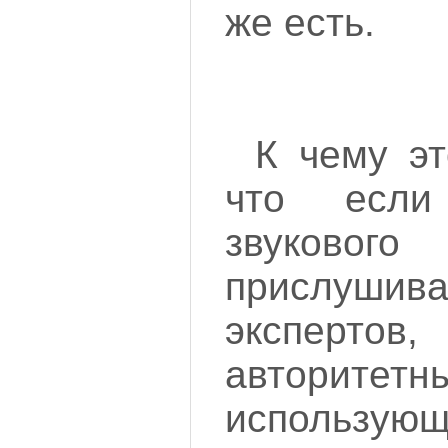
же есть.
К чему эт
что есл
звукового
прислушив
эксперто
авторитетн
использую