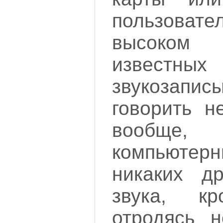
пользовате
высоко
известных
звукозапис
говорить н
вообще,
компьюте
никаких др
звука, к
отродясь н