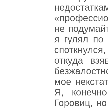
недостатк
«профессио
не подумайт
я гулял по
споткнулся,
откуда взя
безжалост
мое некста
Я, конечн
Горовиц, но