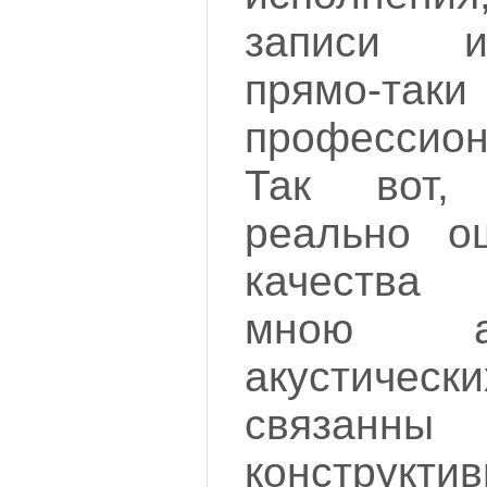
записи и.
прямо-так
профессион
Так вот,
реально о
качества
мною а
акустиче
связа
конструкти