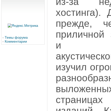
из-за нед
хостинга).
прежде, ч
приличной 
-
Темы форума
-
Комментарии
и мног
акустическ
изучил огр
разнообр
выложенны
страниц
изданий. 