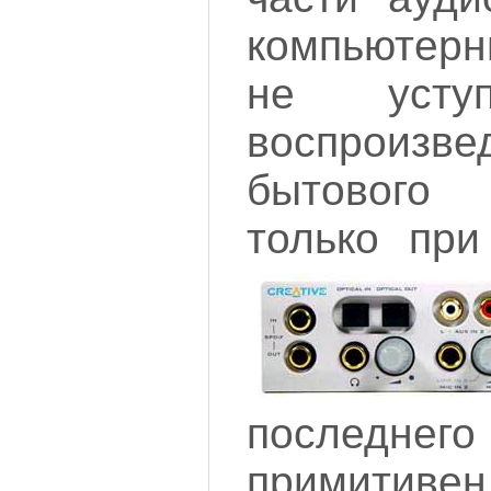
компьютер
не уступ
воспроиз
бытового 
только при
послед
примитив