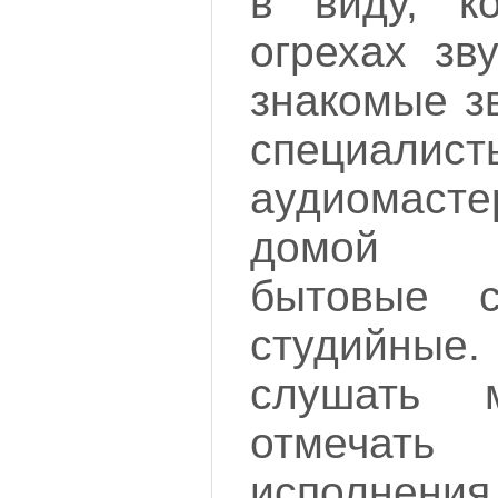
в виду, к
огрехах зв
знакомые з
специ
аудиомасте
домой и
бытовые 
студийны
слушать 
отмечат
исполнен