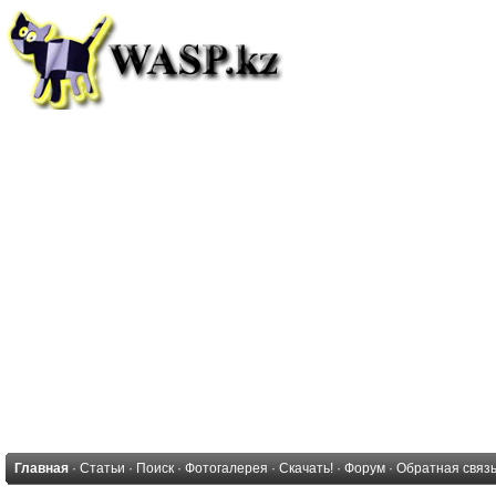
Главная
·
Статьи
·
Поиск
·
Фотогалерея
·
Скачать!
·
Форум
·
Обратная связ