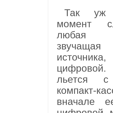
Так уж
момент с
любая ф
звучаща
источни
цифровой
льется с
компакт-ка
вначале е
цифровой м