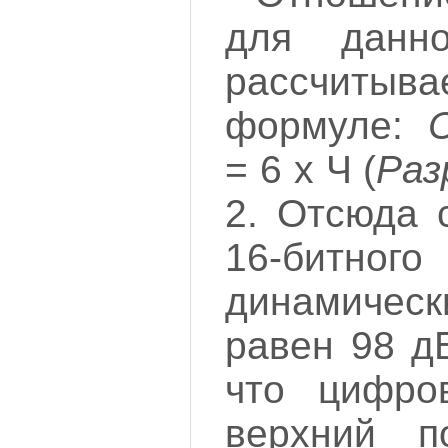
для данно
рассчит
формуле:
= 6 х Ч (
Раз
2. Отсюда 
16-битног
динамиче
равен 98 д
что цифро
верхний по