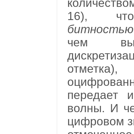
количество
16), чт
битностью
чем вы
дискретиз
отметка)
оцифров
передает 
волны. И ч
цифровом з