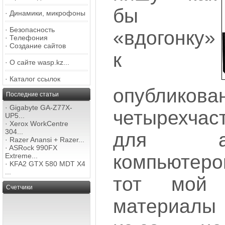
бы
·
Динамики, микрофоны
·
Безопасность
«вдогонку»
·
Телефония
·
Создание сайтов
к
·
О сайте wasp.kz...
·
Каталог ссылок
опублико
Последние статьи
·
Gigabyte GA-Z77X-
четырехчас
UP5...
·
Xerox WorkCentre
304...
для а
·
Razer Anansi + Razer...
·
ASRock 990FX
компьютеро
Extreme...
·
KFA2 GTX 580 MDT X4
...
тот мой
Счетчики
материалы 