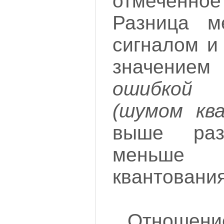
отмеченн
Разница м
сигналом и
значение
ошибкой
(шумом ква
выше раз
меньш
квантования
Отношен