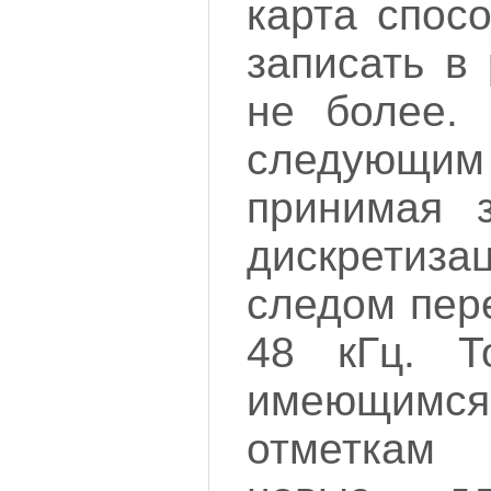
карта спос
записать в
не более. 
следующим 
принимая з
дискретиз
следом пер
48 кГц. Т
имеющим
отметкам