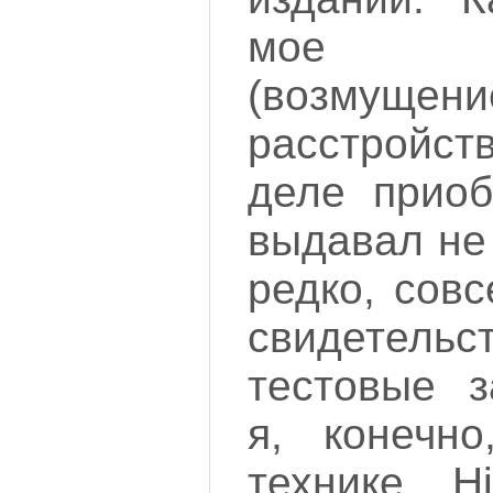
мое у
(возмущени
расстройс
деле приоб
выдавал не 
редко, совс
свидетельс
тестовые з
я, конечн
технике Hi