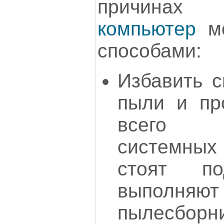
причин
компьютер
мо
способами:
Избавить с
пыли и пр
всего 
системных
стоят п
выпол
пылесб