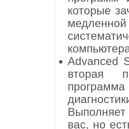
которые за
медленн
системат
компьютера
Advanced S
вторая п
программ
диагност
Выполняе
вас, но ес