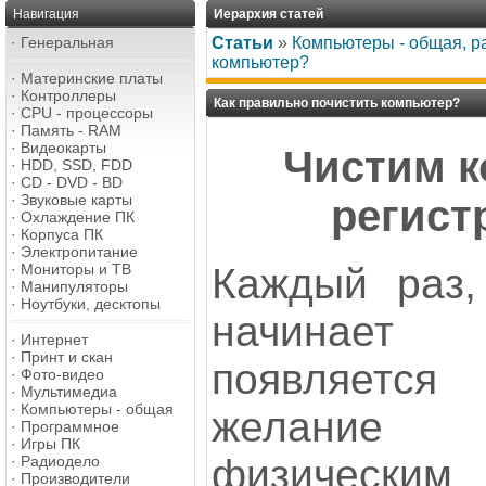
Навигация
Иерархия статей
·
Генеральная
Статьи
»
Компьютеры - общая, р
компьютер?
·
Материнские платы
·
Контроллеры
Как правильно почистить компьютер?
·
CPU - процессоры
·
Память - RAM
·
Видеокарты
Чистим к
·
HDD, SSD, FDD
·
CD - DVD - BD
·
Звуковые карты
регист
·
Охлаждение ПК
·
Корпуса ПК
·
Электропитание
·
Мониторы и ТВ
Каждый раз,
·
Манипуляторы
·
Ноутбуки, десктопы
начинает 
·
Интернет
·
Принт и скан
появляется
·
Фото-видео
·
Мультимедиа
·
Компьютеры - общая
желание 
·
Программное
·
Игры ПК
физическим
·
Радиодело
·
Производители