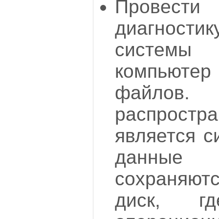
Провест
диагности
системы
компьюте
файлов
распростр
является с
данные 
сохраняют
диск, гд