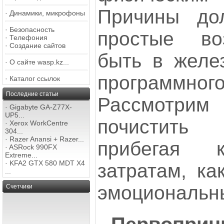
Причины дол
·
Динамики, микрофоны
·
Безопасность
простые во
·
Телефония
·
Создание сайтов
быть в желе
·
О сайте wasp.kz...
программно
·
Каталог ссылок
Последние статьи
Рассмотр
·
Gigabyte GA-Z77X-
UP5...
почистить
·
Xerox WorkCentre
304...
·
Razer Anansi + Razer...
прибегая 
·
ASRock 990FX
Extreme...
·
KFA2 GTX 580 MDT X4
затратам, ка
...
эмоциональн
Счетчики