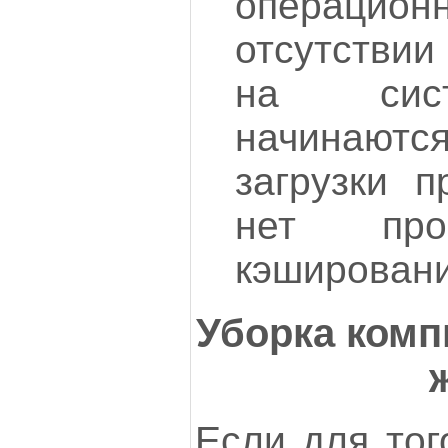
операцион
отсутствии
на сис
начинают
загрузки п
нет про
кэшировани
Уборка комп
Если для тог