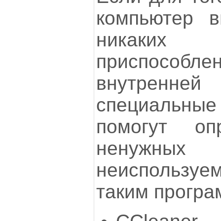
компьютер 
никаки
приспособ
внутренне
специальные 
помогут оп
ненужных
неиспользуе
таким програ