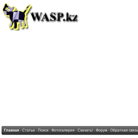
Главная
·
Статьи
·
Поиск
·
Фотогалерея
·
Скачать!
·
Форум
·
Обратная связ