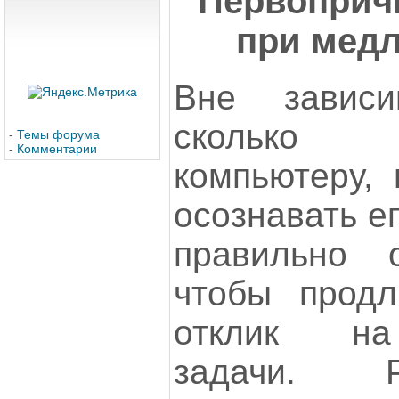
Первоприч
при медл
Вне зависи
сколько
-
Темы форума
-
Комментарии
компьютеру, 
осознавать е
правильно о
чтобы продл
отклик на
задачи. Р