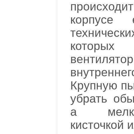
происходит 
корпусе 
техническ
которых 
вентиля
внутренн
Крупную пы
убрать об
а мелк
кисточкой 