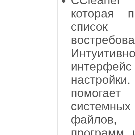
CCleaner
которая 
спис
востребо
Интуити
интерф
настрой
помогае
системн
файлов, 
программ 