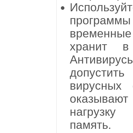
Используй
программ
временные
хранит в
Антивиру
допусти
вирусных 
оказываю
нагрузку
память. 