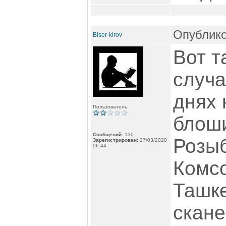
Опублико
Biser-kirov
Вот т
случа
днях 
Пользователь
блоши
Сообщений:
130
Розы
Зарегистрирован:
27/03/2020
06:44
Комс
Ташке
скан