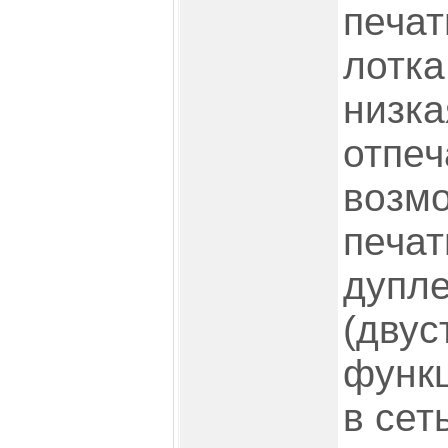
печат
лотка
низка
отпеч
возмо
печати
дупле
(двус
функ
в сет