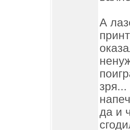
А лаз
принт
оказа
ненуж
поигр
зря..
напеч
да и 
сгоди