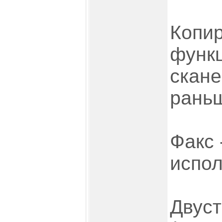
Копир
функц
скане
раньш
Факс 
испол
Двуст