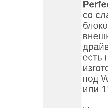
Perfe
со сл
блоко
внешн
драйв
есть 
изгот
под W
или 11