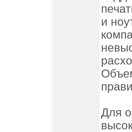
печат
и ноу
компа
невыс
расхо
Объем
прави
Для о
высок