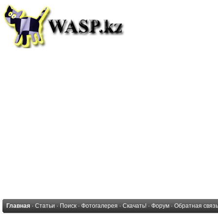
Главная
·
Статьи
·
Поиск
·
Фотогалерея
·
Скачать!
·
Форум
·
Обратная связ