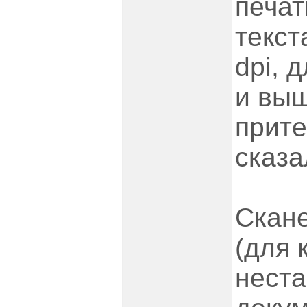
печат
текст
dpi, 
и выш
прит
сказа
Скане
(для к
нест