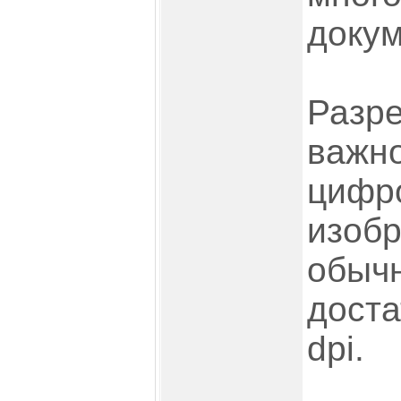
докум
Разре
важно
цифр
изобр
обыч
доста
dpi.