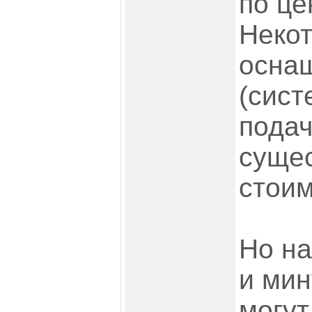
по це
Неко
осна
(сис
подач
суще
стоим
Но на
и мин
могут