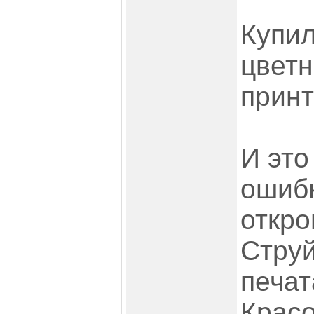
Купил
цвет
принт
И это
ошибк
откро
Стру
печат
Красо