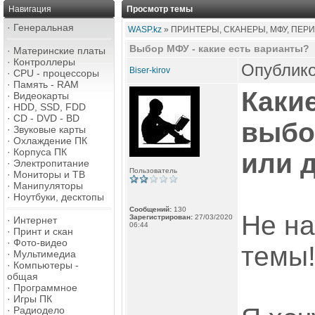
Навигация
Просмотр темы
·
Генеральная
WASP.kz
» ПРИНТЕРЫ, СКАНЕРЫ, МФУ, ПЕР
Выбор МФУ - какие есть варианты?
·
Материнские платы
·
Контроллеры
Опублико
Biser-kirov
·
CPU - процессоры
·
Память - RAM
Каки
·
Видеокарты
·
HDD, SSD, FDD
·
CD - DVD - BD
выбо
·
Звуковые карты
·
Охлаждение ПК
·
Корпуса ПК
или 
·
Электропитание
Пользователь
·
Мониторы и ТВ
·
Манипуляторы
·
Ноутбуки, десктопы
Сообщений:
130
Не на
Зарегистрирован:
27/03/2020
·
Интернет
06:44
·
Принт и скан
·
Фото-видео
темы
·
Мультимедиа
·
Компьютеры -
общая
·
Программное
·
Игры ПК
·
Радиодело