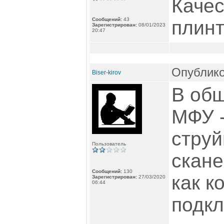
Качес
Сообщений:
43
плинт
Зарегистрирован:
08/01/2023
20:47
Опублико
Biser-kirov
В общ
МФУ -
струй
Пользователь
скане
Сообщений:
130
как к
Зарегистрирован:
27/03/2020
06:44
подкл