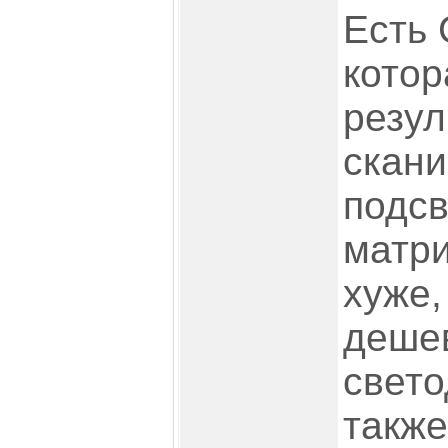
Есть 
котор
резул
скани
подсв
матри
хуже,
дешев
свето
также