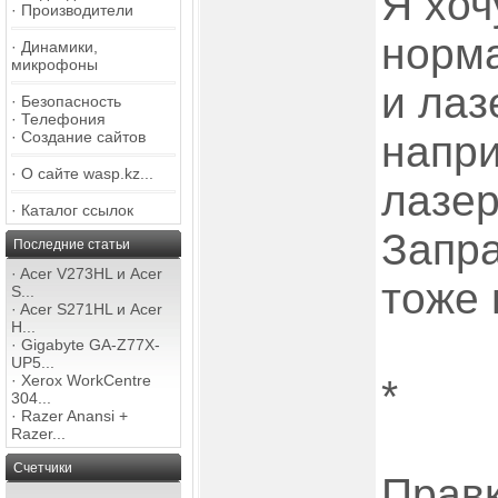
Я хоч
·
Производители
норм
·
Динамики,
микрофоны
и лаз
·
Безопасность
·
Телефония
·
Создание сайтов
напри
·
О сайте wasp.kz...
лазе
·
Каталог ссылок
Запра
Последние статьи
·
Acer V273HL и Acer
тоже 
S...
·
Acer S271HL и Acer
H...
·
Gigabyte GA-Z77X-
UP5...
·
Xerox WorkCentre
*
304...
·
Razer Anansi +
Razer...
Счетчики
Правк