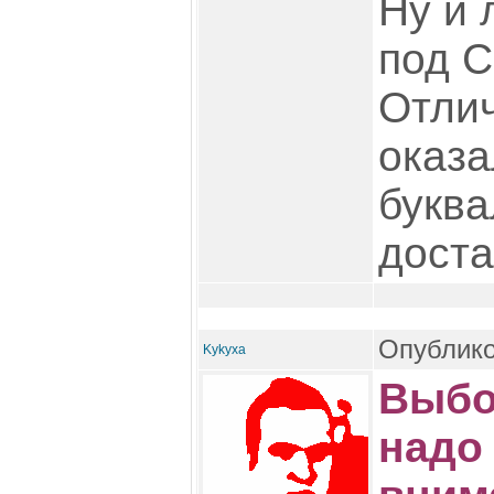
Ну и 
под С
Отли
оказа
буква
доста
Опублико
Kykyxa
Выбо
надо