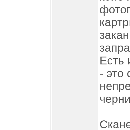
фотоп
карт
закан
запра
Есть 
- это
непр
черни
Скане