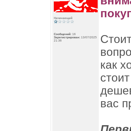
вним
поку
Начинающий
Сообщений:
16
Стоит
Зарегистрирован:
13/07/2025
21:36
вопро
как х
стоит
дешев
вас п
Перв