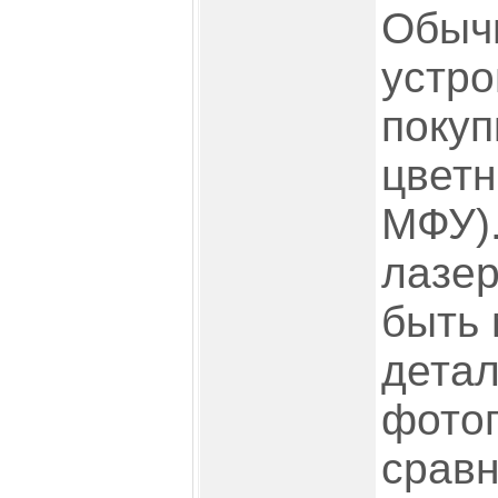
Обыч
устро
покуп
цвет
МФУ)
лазер
быть
дета
фото
сравн