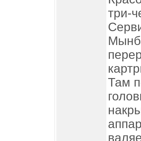
три-ч
Серви
Мынба
пере
картр
Там 
голов
накры
аппар
валяе