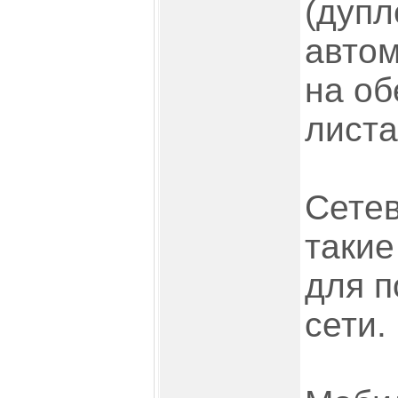
(дупл
автом
на об
листа
Сете
такие
для п
сети.