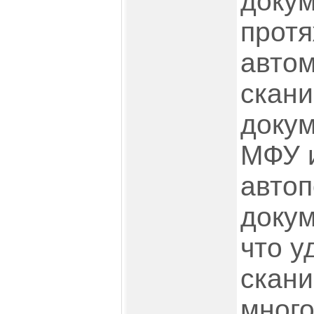
докум
протя
автом
скани
докум
МФУ 
автоп
докум
что у
скан
мног