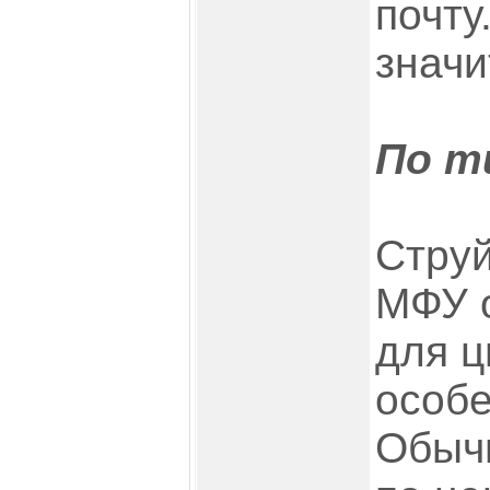
почту
значи
По т
Струй
МФУ 
для ц
особ
Обыч