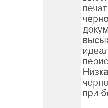
печат
черн
докум
высых
идеа
перио
Низка
черно
при б