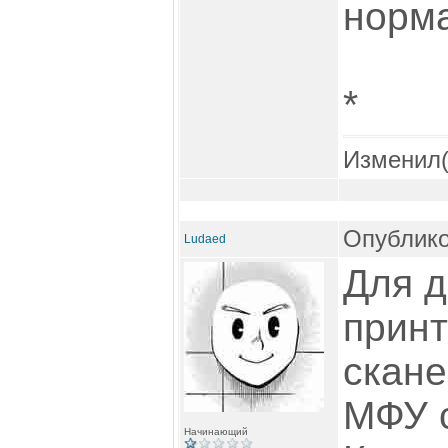
норм
*
Изменил
Опублико
Ludaed
Для д
принт
скане
МФУ 
Начинающий