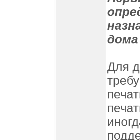
опре
назн
дома
Для 
требу
печат
печат
иногд
подде