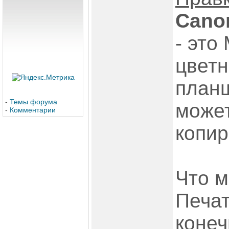
Cano
- это
цветн
планш
-
Темы форума
может
-
Комментарии
копир
Что м
Печат
конеч