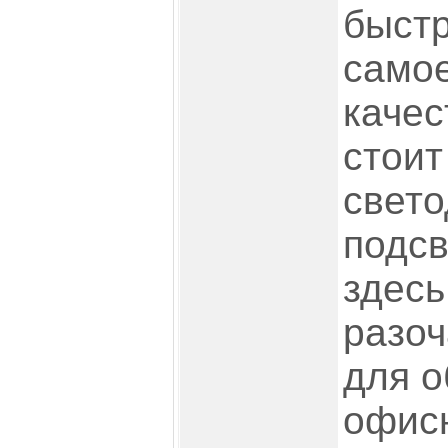
быстр
само
качес
стоит
свет
подсв
здесь
разоч
для о
офисн