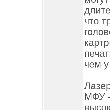
длите
что т
голов
картр
печат
чем у
Лазер
МФУ -
высок