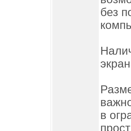
без п
компь
Налич
экран
Разме
важн
в огр
прост