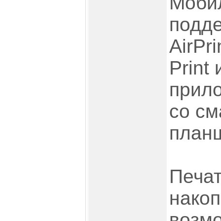
Мобил
подде
AirPr
Print
прило
со см
план
Печат
накоп
возмо