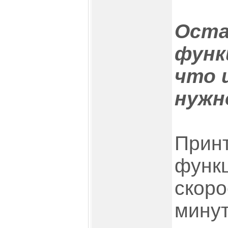
Оста
функ
что 
нужн
Принт
функц
скоро
минут