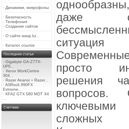
однообразн
·
Динамики, микрофоны
даже с
·
Безопасность
·
Телефония
бессмысле
·
Создание сайтов
·
О сайте wasp.kz...
ситуация
·
Каталог ссылок
Современны
Последние статьи
·
Gigabyte GA-Z77X-
просто ин
UP5...
·
Xerox WorkCentre
304...
решения ча
·
Razer Anansi + Razer...
·
ASRock 990FX
вопросов. 
Extreme...
·
KFA2 GTX 580 MDT X4
...
ключевым
Счетчики
сложных B