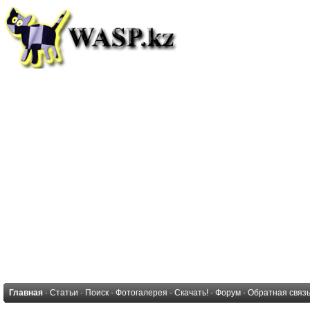
Главная
·
Статьи
·
Поиск
·
Фотогалерея
·
Скачать!
·
Форум
·
Обратная связ