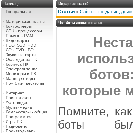
Навигация
Иерархия статей
·
Генеральная
Статьи
»
Сайты - создание, дви
·
Материнские платы
Чат-боты использование
·
Контроллеры
·
CPU - процессоры
·
Память - RAM
Нест
·
Видеокарты
·
HDD, SSD, FDD
·
CD - DVD - BD
использ
·
Звуковые карты
·
Охлаждение ПК
·
Корпуса ПК
·
Электропитание
ботов:
·
Мониторы и ТВ
·
Манипуляторы
·
Ноутбуки, десктопы
которые 
·
Интернет
·
Принт и скан
·
Фото-видео
·
Мультимедиа
Помните, как
·
Компьютеры - общая
·
Программное
боты был
·
Игры ПК
·
Радиодело
·
Производители