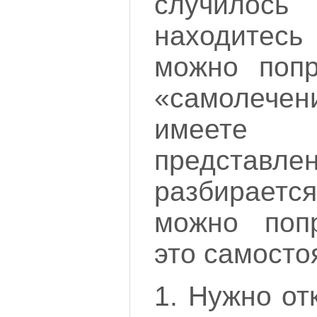
случилос
находитесь
можно попр
«самолече
имеете
представл
разбирает
можно попр
это самосто
1. Нужно от