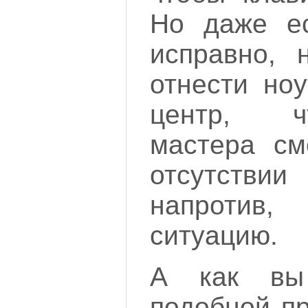
Но даже ес
исправно, 
отнести но
центр, ч
мастера см
отсутстви
напроти
ситуацию.
А как вы
подобной п