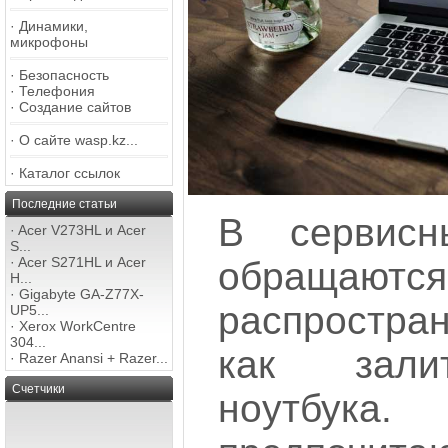
·
Динамики,
микрофоны
·
Безопасность
·
Телефония
·
Создание сайтов
·
О сайте wasp.kz...
·
Каталог ссылок
Последние статьи
В сервисн
·
Acer V273HL и Acer
S...
·
Acer S271HL и Acer
обращаю
H...
·
Gigabyte GA-Z77X-
распростра
UP5...
·
Xerox WorkCentre
304...
как зали
·
Razer Anansi + Razer...
Счетчики
ноутбука