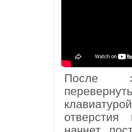
После э
перевер
клавиатур
отверстия 
начнет пос