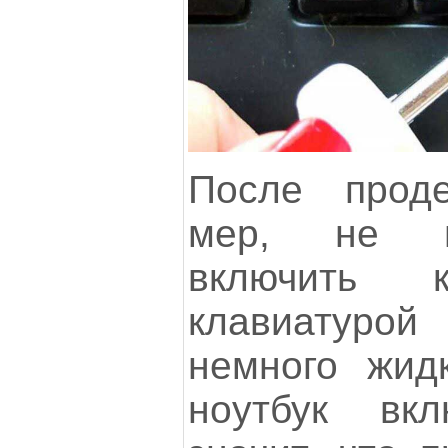
После прод
мер, не н
включить 
клавиатуро
немного жид
ноутбук вк