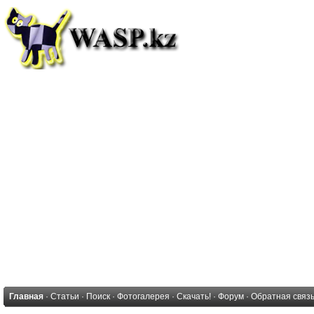
Главная
·
Статьи
·
Поиск
·
Фотогалерея
·
Скачать!
·
Форум
·
Обратная связ