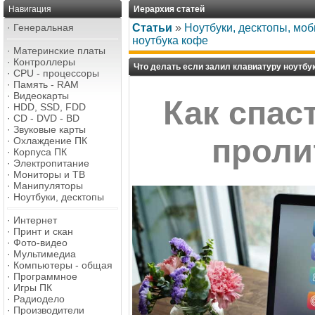
Навигация
Иерархия статей
·
Генеральная
Статьи
»
Ноутбуки, десктопы, мо
ноутбука кофе
·
Материнские платы
·
Контроллеры
Что делать если залил клавиатуру ноутбу
·
CPU - процессоры
·
Память - RAM
·
Видеокарты
Как спас
·
HDD, SSD, FDD
·
CD - DVD - BD
·
Звуковые карты
проли
·
Охлаждение ПК
·
Корпуса ПК
·
Электропитание
·
Мониторы и ТВ
·
Манипуляторы
·
Ноутбуки, десктопы
·
Интернет
·
Принт и скан
·
Фото-видео
·
Мультимедиа
·
Компьютеры - общая
·
Программное
·
Игры ПК
·
Радиодело
·
Производители