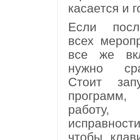
касается и 
Если посл
всех мероп
все же вк
нужно сра
Стоит запу
программ
работу,
исправнос
чтобы клав