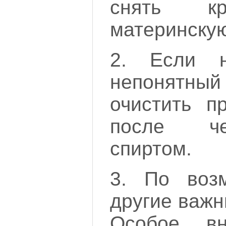
снять кр
материнскую
2. Если 
непонятный 
очистить п
после че
спиртом.
3. По возм
другие важ
Особое вн