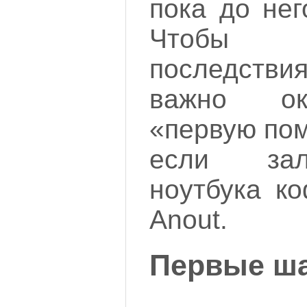
пока до нег
Чтобы ми
последстви
важно ок
«первую пом
если зал
ноутбука к
Anout.
Первые ш