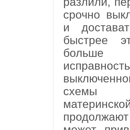
разлили, п
срочно вык
и достава
быстрее э
больше
исправность
выключен
схемы 
матери
продолжаю
может прив