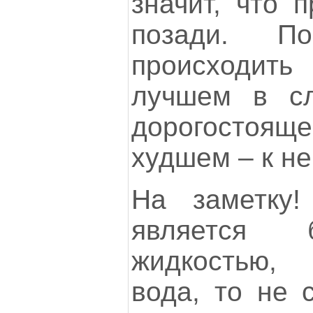
значит, что 
позади. По
происходить
лучшем в сл
дорогостоящ
худшем – к н
На заметку!
является 
жидкостью,
вода, то не с