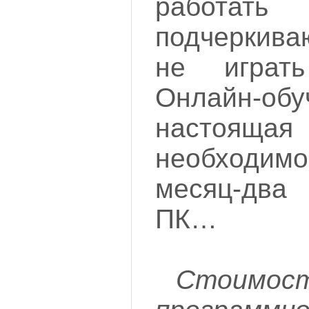
работа
подчеркива
не играть
Онлайн-обу
настояща
необходим
месяц-дв
ПК…
Стоимос