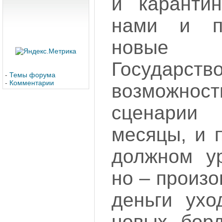
и карантин
нами и п
новые 
Государ
-
Темы форума
-
Комментарии
возможност
сценарии
месяцы, и 
должном ур
но – произо
деньги ухо
новых бор