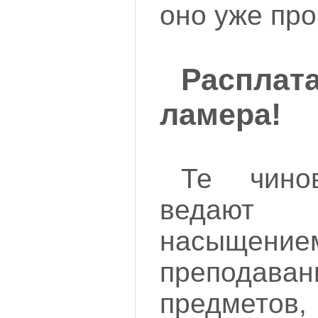
оно уже про
Распла
ламера!
Те чинов
ведают 
насыще
препода
предмето