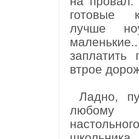
на провал.
готовые 
лучше но
маленьки
заплатить 
втрое дорож
Ладно, п
любому
настоль
школьника 