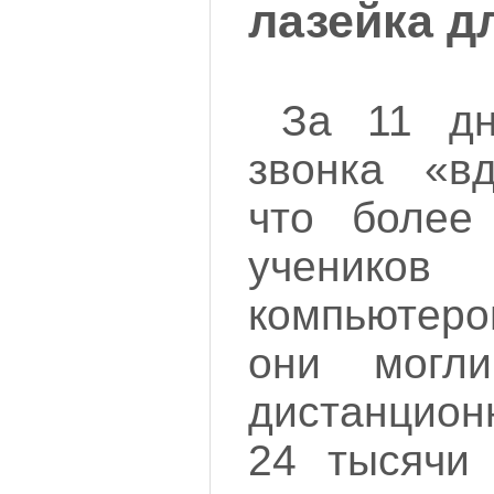
лазейка д
За 11 дн
звонка «вд
что более
ученико
компьютер
они могл
дистанцион
24 тысячи 