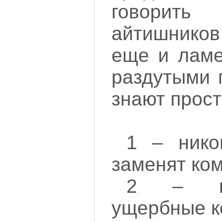
говорит
айтишнико
еще и ламе
раздутыми 
знают прост
1 – нико
заменят ко
2 – но
ущербные к