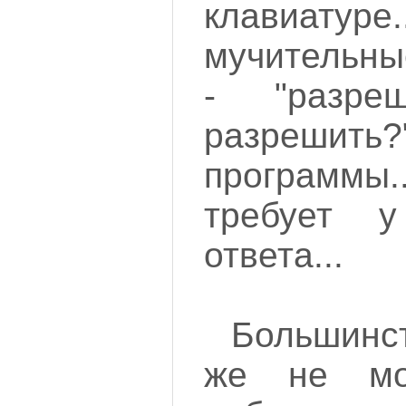
клавиат
мучительн
- "разр
разреши
программы.
требует 
ответа...
Большинс
же не мо