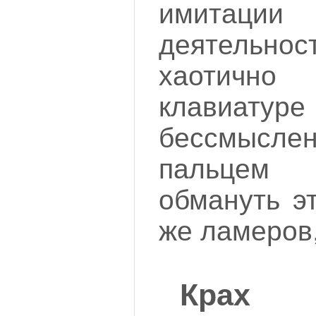
имитаци
деятельнос
хаотичн
клавиатур
бессмыс
пальцем 
обмануть э
же ламеров,
Крах 