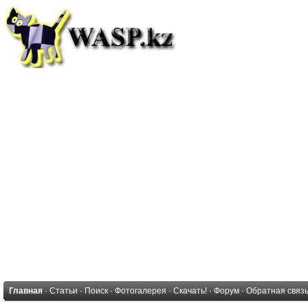
Главная
·
Статьи
·
Поиск
·
Фотогалерея
·
Скачать!
·
Форум
·
Обратная связ