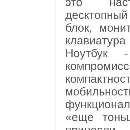
это нас
десктопный
блок, мони
клавиату
Ноутбук 
компром
компактнос
мобил
функциона
«еще тонь
принесл