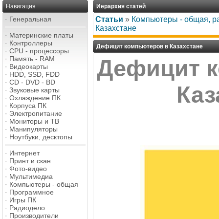
Навигация
Иерархия статей
·
Генеральная
Статьи
»
Компьютеры - общая, р
Казахстане
·
Материнские платы
·
Контроллеры
Дефицит компьютеров в Казахстане
·
CPU - процессоры
·
Память - RAM
Дефицит 
·
Видеокарты
·
HDD, SSD, FDD
·
CD - DVD - BD
Каз
·
Звуковые карты
·
Охлаждение ПК
·
Корпуса ПК
·
Электропитание
·
Мониторы и ТВ
·
Манипуляторы
·
Ноутбуки, десктопы
·
Интернет
·
Принт и скан
·
Фото-видео
·
Мультимедиа
·
Компьютеры - общая
·
Программное
·
Игры ПК
·
Радиодело
·
Производители