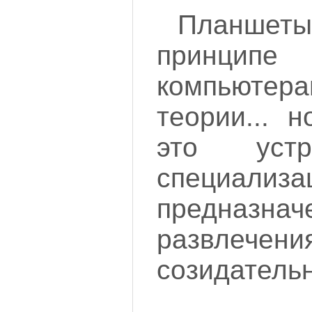
Планшеты
принципе
компьют
теории... 
это устр
специализа
предназ
развлечен
созидательн