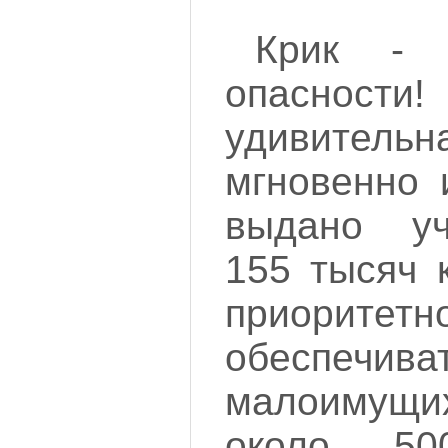
Крик -
опасности
удивите
мгновенно 
выдано у
155 тысяч 
приоритетн
обеспечив
малоимущих
около 50