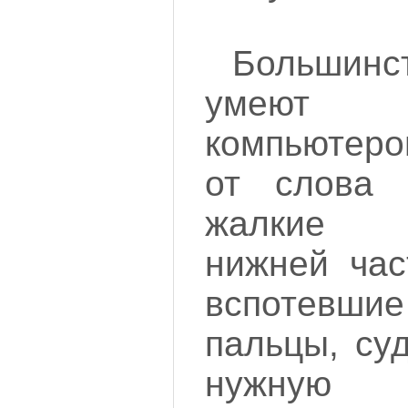
Большинс
умеют п
компьютеро
от слова 
жалкие 
нижней час
вспотевши
пальцы, су
нужную