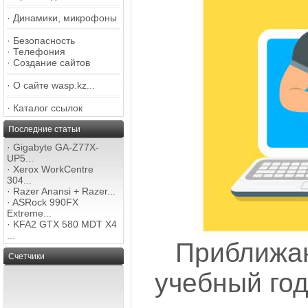
·
Динамики, микрофоны
·
Безопасность
·
Телефония
·
Создание сайтов
·
О сайте wasp.kz...
·
Каталог ссылок
Последние статьи
·
Gigabyte GA-Z77X-
UP5...
·
Xerox WorkCentre
304...
·
Razer Anansi + Razer...
·
ASRock 990FX
Extreme...
·
KFA2 GTX 580 MDT X4
...
Приближ
Счетчики
учебный го