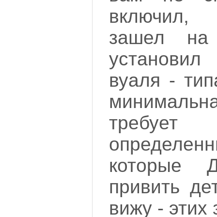
включил,
зашел на
установи
вуаля - ти
минимальна
требует
определе
которые
привить де
вижу - этих 