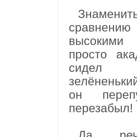
Знаменит
сравнен
высокими 
просто ака
сидел 
зелёненьки
он пере
перезабыл!
Да, ре