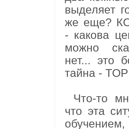
выделяет г
же еще? К
- какова ц
можно ска
нет... это
тайна - TOP
Что-то мн
что эта си
обучени