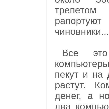
трепето
рапортую
чиновники...
Все эт
компьюте
пекут и на
растут. Ко
денег, а н
два компью