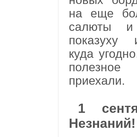
на еще бол
салюты и
показуху 
куда угодн
полезное
приехали.
1 сент
Незнаний!