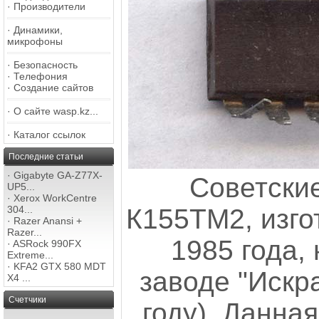
·
Производители
·
Динамики,
микрофоны
·
Безопасность
·
Телефония
·
Создание сайтов
·
О сайте wasp.kz...
·
Каталог ссылок
Последние статьи
·
Gigabyte GA-Z77X-
Советски
UP5...
·
Xerox WorkCentre
304...
К155ТМ2, изго
·
Razer Anansi +
Razer...
1985 года,
·
ASRock 990FX
Extreme...
·
KFA2 GTX 580 MDT
заводе "Искра
X4 ...
Счетчики
году). Данная