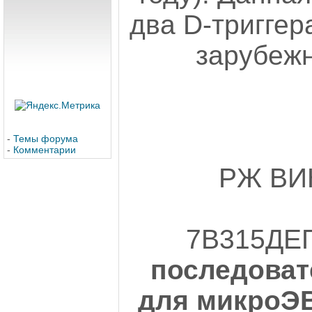
два D-триггер
зарубежн
-
Темы форума
-
Комментарии
РЖ ВИ
7В315ДЕ
последоват
для микроЭ