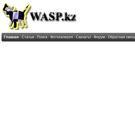
Главная
·
Статьи
·
Поиск
·
Фотогалерея
·
Скачать!
·
Форум
·
Обратная связ