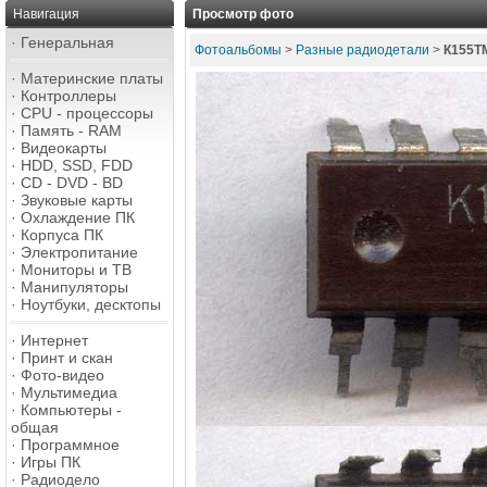
Навигация
Просмотр фото
·
Генеральная
Фотоальбомы
>
Разные радиодетали
>
К155Т
·
Материнские платы
·
Контроллеры
·
CPU - процессоры
·
Память - RAM
·
Видеокарты
·
HDD, SSD, FDD
·
CD - DVD - BD
·
Звуковые карты
·
Охлаждение ПК
·
Корпуса ПК
·
Электропитание
·
Мониторы и ТВ
·
Манипуляторы
·
Ноутбуки, десктопы
·
Интернет
·
Принт и скан
·
Фото-видео
·
Мультимедиа
·
Компьютеры -
общая
·
Программное
·
Игры ПК
·
Радиодело