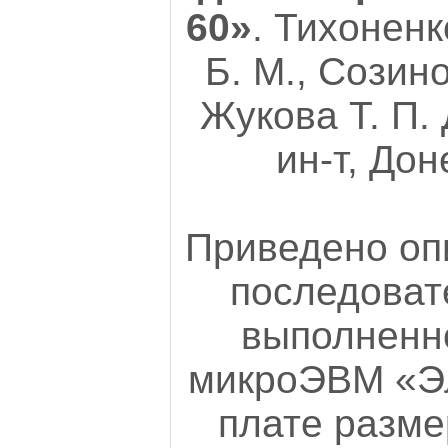
60»
. Тихоненк
Б. М., Созино
Жукова Т. П. 
ин-т, Дон
Приведено оп
последоват
выполненно
микроЭВМ «Эл
плате разме