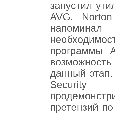
запустил ути
AVG. Norton
напоми
необходимос
программы 
возможнос
данный этап. 
Securit
продемонстри
претензий по