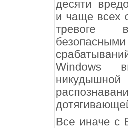
десяти вред
и чаще всех 
тревоге
безопасными
срабатыва
Windows в
никудышн
распознава
дотягивающе
Все иначе с B