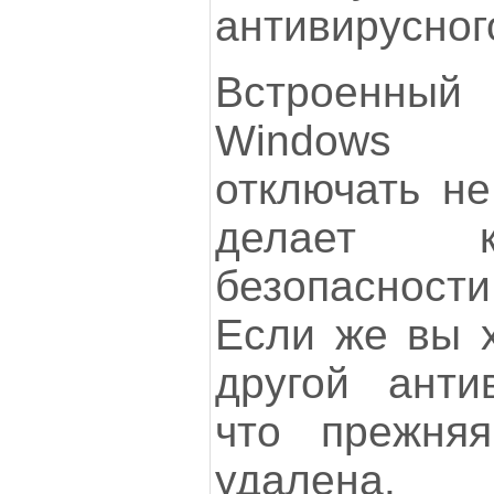
антивирусног
Встроенный
Windows с
отключать не
делает к
безопасност
Если же вы х
другой антив
что прежня
удалена.