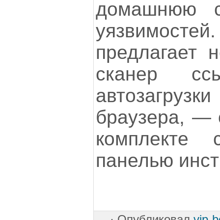
домашнюю с
уязвимосте
предлагает н
сканер сс
автозагру
браузера, — 
комплекте 
панелью инст
·
Опубликовал
vip-