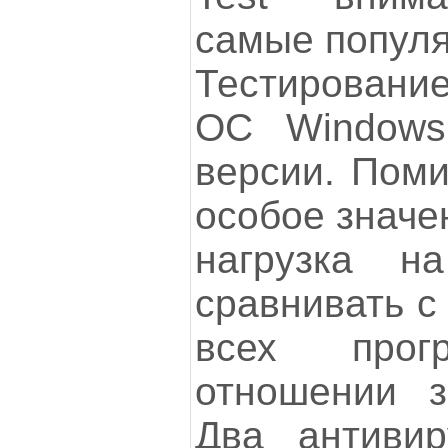
самые популя
Тестировани
ОС Windows
версии. Пом
особое значе
нагрузка н
сравнивать с
всех про
отношении з
Два антивир