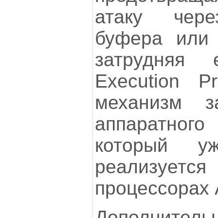
атаку чере
буфера или
затрудняя
Execution P
механизм 
аппаратног
который у
реализуетс
процессорах A
Дополнител