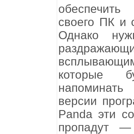
обеспечит
своего ПК и 
Однако нуж
раздражающ
всплываю
которые б
напоминать
версии прогр
Panda эти с
пропадут —