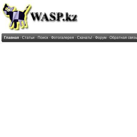
Главная
·
Статьи
·
Поиск
·
Фотогалерея
·
Скачать!
·
Форум
·
Обратная связ