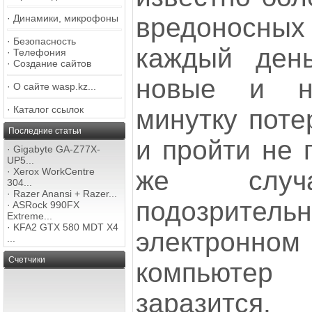
вредоносн
·
Динамики, микрофоны
·
Безопасность
каждый ден
·
Телефония
·
Создание сайтов
новые и н
·
О сайте wasp.kz...
·
Каталог ссылок
минутку поте
Последние статьи
и пройти не 
·
Gigabyte GA-Z77X-
UP5...
же случа
·
Xerox WorkCentre
304...
·
Razer Anansi + Razer...
подозрител
·
ASRock 990FX
Extreme...
·
KFA2 GTX 580 MDT X4
электрон
...
Счетчики
компьюте
заразится.