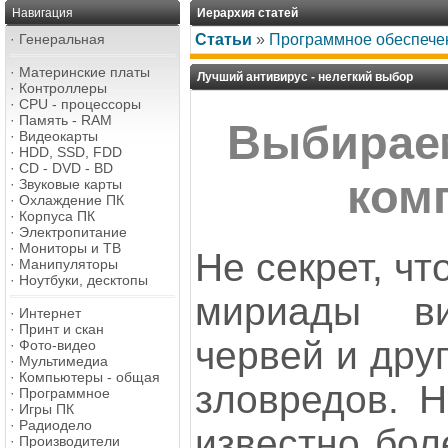
Навигация
Иерархия статей
·
Генеральная
Статьи
»
Программное обеспече
·
Материнские платы
Лучший антивирус - нелегкий выбор
·
Контроллеры
·
CPU - процессоры
·
Память - RAM
Выбирае
·
Видеокарты
·
HDD, SSD, FDD
·
CD - DVD - BD
ком
·
Звуковые карты
·
Охлаждение ПК
·
Корпуса ПК
·
Электропитание
·
Мониторы и ТВ
Не секрет, чт
·
Манипуляторы
·
Ноутбуки, десктопы
мириады ви
·
Интернет
·
Принт и скан
червей и дру
·
Фото-видео
·
Мультимедиа
·
Компьютеры - общая
зловредов. 
·
Программное
·
Игры ПК
·
Радиодело
известно бол
·
Производители