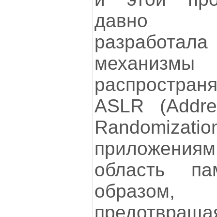
давно I
разработ
механизмы
распростран
ASLR (Addre
Randomizati
приложени
область па
образом
предотвра