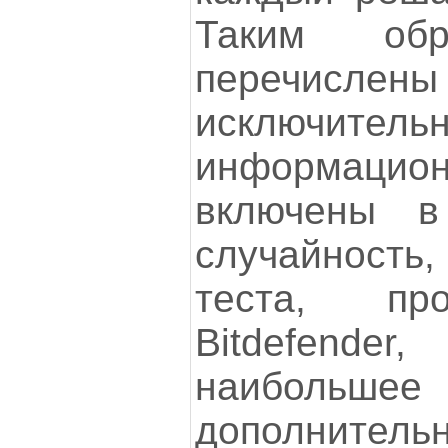
Таким обр
перечисле
исключ
информацио
включены в
случайность
теста, пр
Bitdefende
наибольше
дополнитель