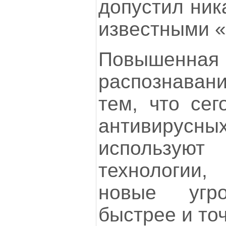
допустил ник
известными «
Повышен
распознава
тем, что сег
антивиру
использу
технологии,
новые угр
быстрее и то