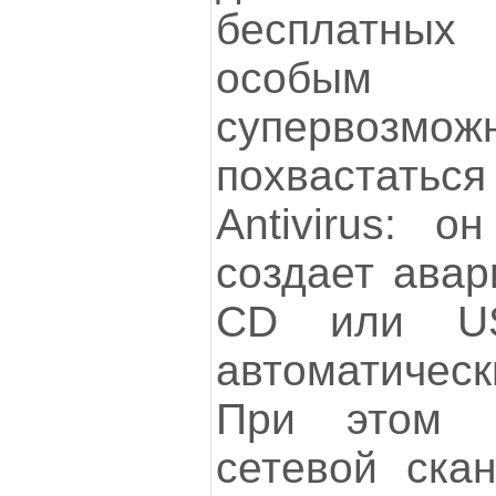
бесплатны
особым
супервозм
похвастать
Antivirus: о
создает авар
CD или US
автоматичес
При этом 
сетевой ска