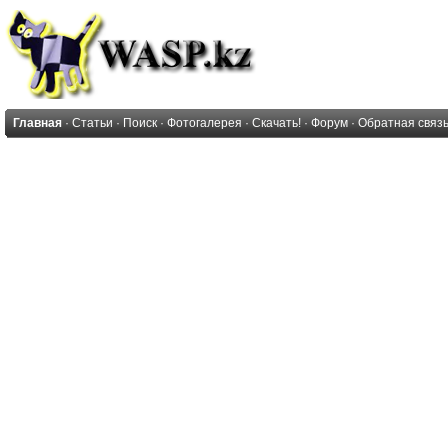
Главная
·
Статьи
·
Поиск
·
Фотогалерея
·
Скачать!
·
Форум
·
Обратная связ