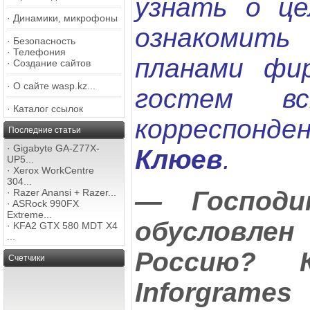
узнать о це
·
Динамики, микрофоны
ознакомит
·
Безопасность
·
Телефония
планами фи
·
Создание сайтов
·
О сайте wasp.kz...
гостем вс
·
Каталог ссылок
корреспо
Последние статьи
·
Gigabyte GA-Z77X-
Клюев
.
UP5...
·
Xerox WorkCentre
304...
— Господи
·
Razer Anansi + Razer...
·
ASRock 990FX
Extreme...
обусловле
·
KFA2 GTX 580 MDT X4
...
Россию? К
Счетчики
Inforgram