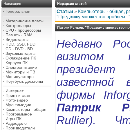
Навигация
Иерархия статей
·
Генеральная
Статьи
»
Компьютеры - общая, р
"Предвижу множество проблем...
·
Материнские платы
·
Контроллеры
Патрик Рульер: "Предвижу множество про
·
CPU - процессоры
·
Память - RAM
·
Видеокарты
Недавно Ро
·
HDD, SSD, FDD
·
CD - DVD - BD
визитом п
·
Звуковые карты
·
Охлаждение ПК
·
Корпуса ПК
президент
·
Электропитание
·
Мониторы и ТВ
·
Манипуляторы
известной 
·
Ноутбуки, десктопы
·
Интернет
фирмы Inforg
·
Принт и скан
·
Фото-видео
Патрик Р
·
Мультимедиа
·
Компьютеры - общая
·
Программное
Rullier). 
·
Игры ПК
·
Радиодело
·
Производители