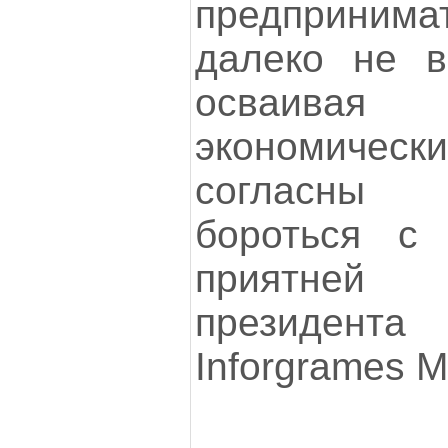
предприни
далеко не в
осваивая
экономиче
согласны 
бороться с
приятней 
президен
Inforgrames Mu