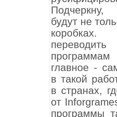
Подчеркну,
будут не тол
коробка
переводит
программам 
главное - са
в такой рабо
в странах, г
от Inforgrame
программы та