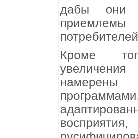
дабы они 
приемлемы 
потребителей
Кроме то
увеличен
намерен
программами
адаптиро
восприят
русифициро