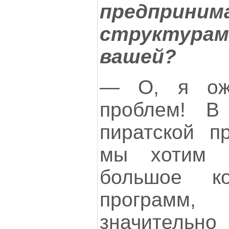
предприним
структура
вашей?
— О, я ож
проблем! В
пиратской п
мы хотим п
большое ко
программ,
значительн