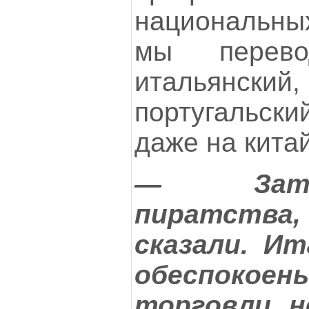
национальных
мы перев
итальянск
португальс
даже на кита
— Затр
пиратства,
сказали. Ит
обеспокое
торговли н