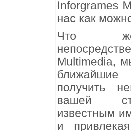
Inforgrames M
нас как можн
Что же
непосредств
Multimedia, 
ближайшие
получить н
вашей ст
известным им
и привлека