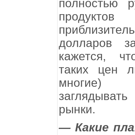
полностью р
продукт
приблизи
долларов з
кажется, ч
таких цен л
многие)
заглядыват
рынки.
— Какие пл