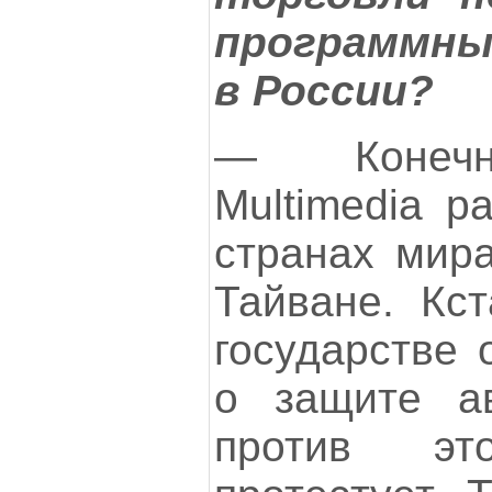
программн
в России?
— Конечно
Multimedia р
странах мира
Тайване. Кст
государстве 
о защите ав
против эт