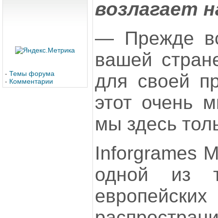
возлагает н
— Прежде вс
вашей стран
-
Темы форума
для своей пр
-
Комментарии
этот очень 
мы здесь тол
Inforgrames M
одной из т
европейск
распростра