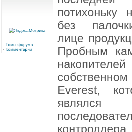
потихоньку 
без палочк
лице продукц
-
Темы форума
Пробным ка
-
Комментарии
накопителе
собственн
Everest, к
являлс
последова
контроллера 