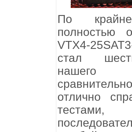
По крайн
полностью 
VTX4-25SAT
стал шест
нашего
сравнительно
отлично спр
тестам
последоват