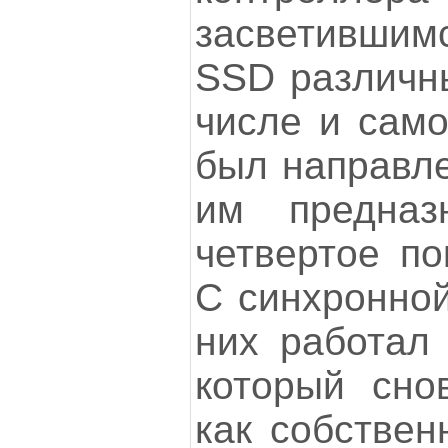
засветившимс
SSD различны
числе и само
был направле
им предназн
четвертое по
С синхронной
них работал I
который сно
как собстве