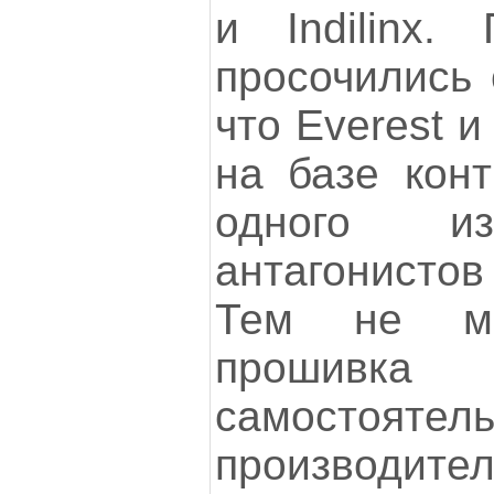
и Indilinx.
просочились 
что Everest и
на базе конт
одного из
антагонисто
Тем не ме
прошивка 
самостоя
производи