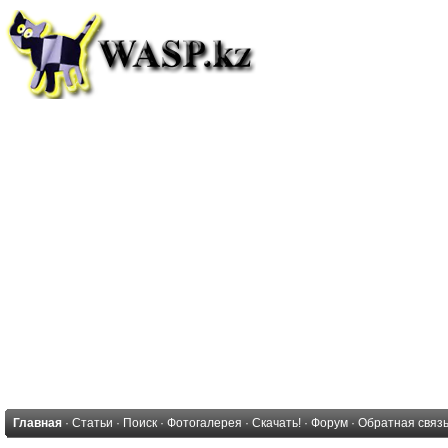
Главная
·
Статьи
·
Поиск
·
Фотогалерея
·
Скачать!
·
Форум
·
Обратная связ