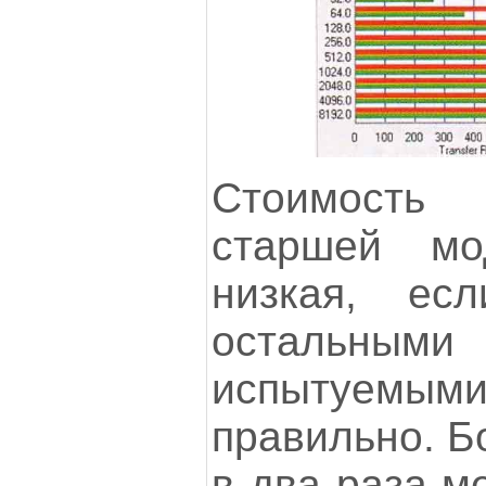
Стоимость
старшей мо
низкая, ес
остальн
испытуемыми
правильно. Б
в два раза м