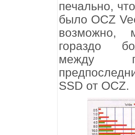
печально, что
было OCZ Vec
возможно,
гораздо б
между п
предпослед
SSD от OCZ.