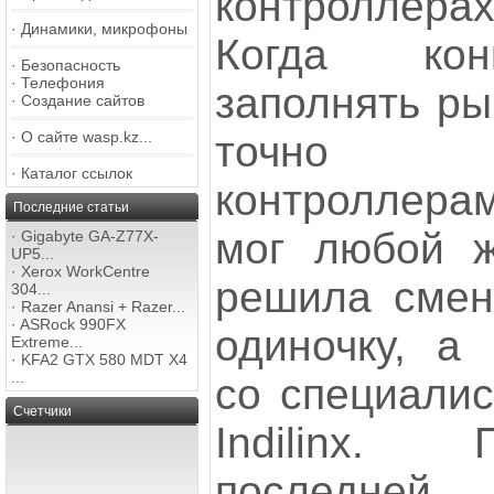
контроллера
·
Динамики, микрофоны
Когда кон
·
Безопасность
·
Телефония
заполнять ры
·
Создание сайтов
точно 
·
О сайте wasp.kz...
·
Каталог ссылок
контроллерам
Последние статьи
мог любой 
·
Gigabyte GA-Z77X-
UP5...
·
Xerox WorkCentre
решила смени
304...
·
Razer Anansi + Razer...
·
ASRock 990FX
одиночку, а 
Extreme...
·
KFA2 GTX 580 MDT X4
...
со специалис
Счетчики
Indilinx.
последне