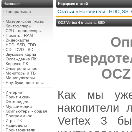
Навигация
Иерархия статей
·
Генеральная
Статьи
»
Накопители - HDD, SSD,
·
Материнские платы
OCZ Vertex 4 отзыв на SSD
·
Контроллеры
·
CPU - процессоры
·
Память - RAM
Оп
·
Видеокарты
·
HDD, SSD, FDD
·
CD - DVD - BD
твердоте
·
Звуковые карты
·
Охлаждение ПК
·
Корпуса ПК
·
Электропитание
OCZ 
·
Мониторы и ТВ
·
Манипуляторы
·
Ноутбуки, десктопы
Как мы уже
·
Интернет
·
Принт и скан
·
Фото-видео
накопители л
·
Мультимедиа
·
Компьютеры - общая
·
Программное
Vertex 3 б
·
Игры ПК
·
Радиодело
·
Производители