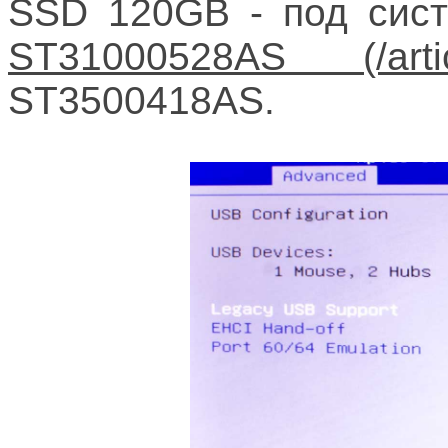
SSD 120GB - под сист
ST31000528AS
ST3500418AS.