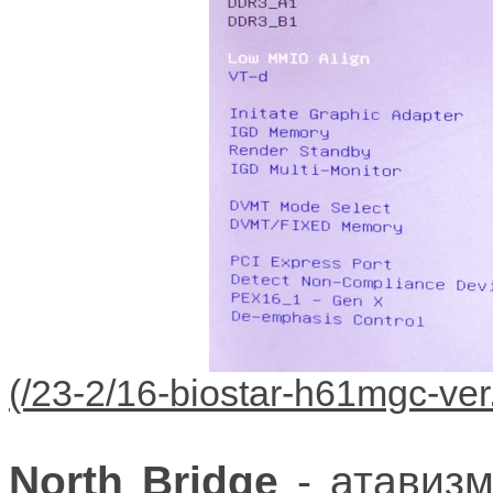
North Bridge
- атавизм