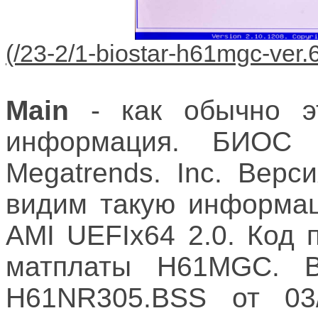
Main
- как обычно эт
информация. БИОС
Megatrends. Inc. Верс
видим такую информац
AMI UEFIх64 2.0. Код
матплаты H61MGC. 
H61NR305.BSS от 03/