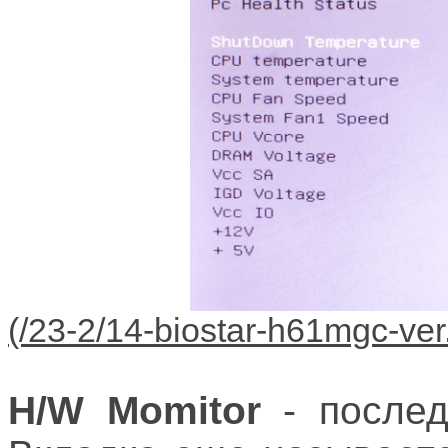
H/W Momitor
- послед