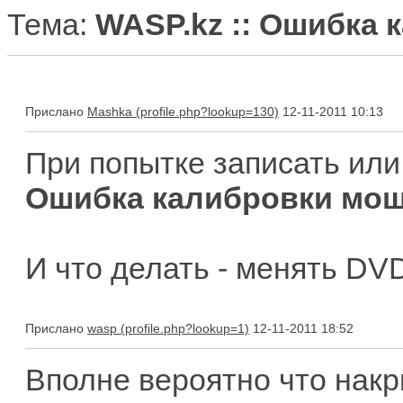
Тема:
WASP.kz :: Ошибка
Прислано
Mashka
12-11-2011 10:13
При попытке записать ил
Ошибка калибровки мо
И что делать - менять DV
Прислано
wasp
12-11-2011 18:52
Вполне вероятно что накр