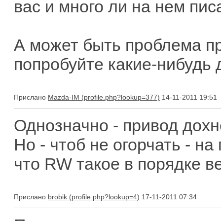
вас и много ли на нем пи
А может быть проблема пр
попробуйте какие-нибудь 
Прислано
Mazda-IM
14-11-2011 19:51
Однозначно - привод дохн
Но - чтоб не огорчать - н
что RW такое в порядке в
Прислано
brobik
17-11-2011 07:34