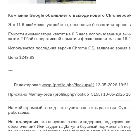
Компания Google объявляет о выходе нового Chromebook
Это 11.6-дюймовое устройство, полностью безвентиляторное, и
Емкости аккумулятора хватит на 6.5 часа использования,а в
затем 2 Гбайт оперативной памяти и флэш-накопитель на 16 Г
Используется последняя версия Chrome OS, заявлено время з
Цена $249.99
***
Редактировал
wasp
12-05-2026 19:51
Прислано
Mamay-orda
13-05-2026 16
На мой скромный взгляд - это тупиковая ветвь развития. Суть: 
работаешь.
Но,
во-первых
, это ненужное звено и задержка, подверженна
обеспечении? Или студент... Да купи бэушный нормальный ноут