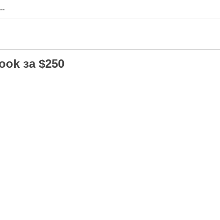
..
ok за $250