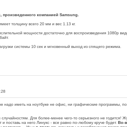
, произведенного компанией Samsung.
меет толщину всего 20 мм и вес 1.13 кг.
ычислительной мощности достаточно для воспроизведения 1080р ви
байт.
агрузки системы 10 сек и мгновенный выход из спящего режима.
:28
не надо иметь на ноутбуке не офис, ни графические программы, по с
я случайностям. Для более-менее чего-то серьезного не годится!
 и поставь на него Линукс - все равно по-любому круче будет.
Во-