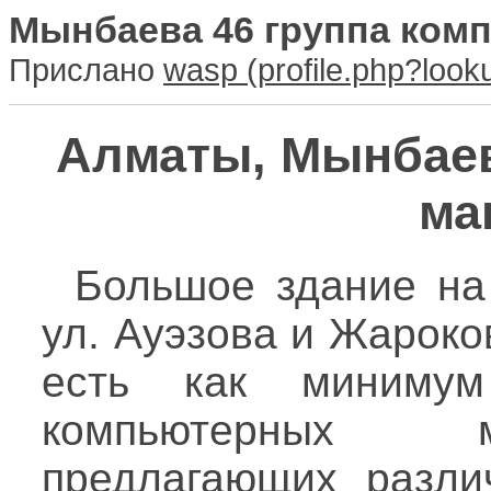
Мынбаева 46 группа ком
Прислано
wasp
Алматы, Мынбаев
ма
Большое здание н
ул. Ауэзова и Жароко
есть как минимум
компьютерных м
предлагающих различ