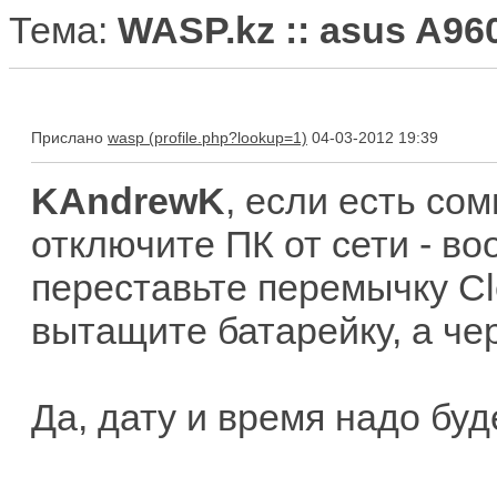
Тема:
WASP.kz :: asus A96
Прислано
wasp
04-03-2012 19:39
KAndrewK
, если есть со
отключите ПК от сети - во
переставьте перемычку C
вытащите батарейку, а чер
Да, дату и время надо буд