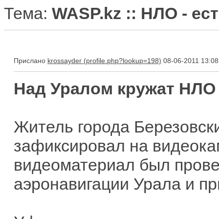
Тема:
WASP.kz :: НЛО - ес
Прислано
krossayder
08-06-2011 13:08
Над Уралом кружат НЛО
Житель города Березовск
зафиксировал на видеока
видеоматериал был прове
аэронавигации Урала и п