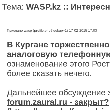
Тема:
WASP.kz :: Интересн
Прислано
wasp
17-02-2015 17:03
В Кургане торжественн
аналоговую телефонну
ознаменование этого Рост
более сказать нечего.
Дальнейшее обсуждение з
forum.zaural.ru - закрыт?