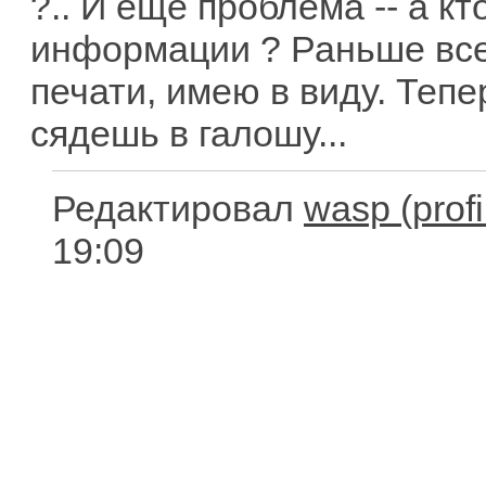
?.. И еще проблема -- а к
информации ? Раньше все
печати, имею в виду. Тепе
сядешь в галошу...
Редактировал
wasp
19:09