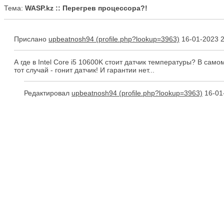
Тема:
WASP.kz :: Перегрев процессора?!
Прислано
upbeatnosh94
16-01-2023 2
А где в Intel Core i5 10600K стоит датчик температуры? В сам
тот случай - гонит датчик! И гарантии нет...
Редактировал
upbeatnosh94
16-01