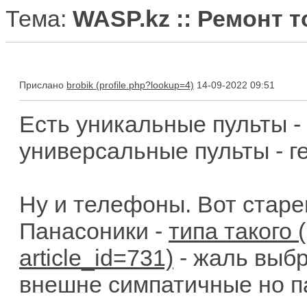
Тема:
WASP.kz :: Ремонт 
Прислано
brobik
14-09-2022 09:51
Есть уникальные пульты - 
универсальные пульты - г
Ну и телефоны. Вот стар
Панасоники -
типа такого
- жаль выб
внешне симпатичные но па