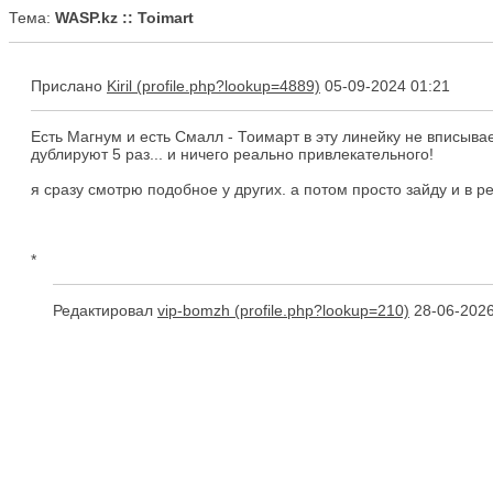
Тема:
WASP.kz :: Toimart
Прислано
Kiril
05-09-2024 01:21
Есть Магнум и есть Смалл - Тоимарт в эту линейку не вписывает
дублируют 5 раз... и ничего реально привлекательного!
я сразу смотрю подобное у других. а потом просто зайду и в р
*
Редактировал
vip-bomzh
28-06-2026