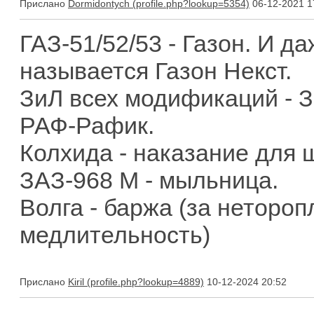
Прислано
Dormidontych
06-12-2021 1
ГАЗ-51/52/53 - Газон. И д
называется Газон Некст.
ЗиЛ всех модификаций - З
РАФ-Рафик.
Колхида - наказание для
ЗАЗ-968 М - мыльница.
Волга - баржа (за неторо
медлительность)
Прислано
Kiril
10-12-2024 20:52