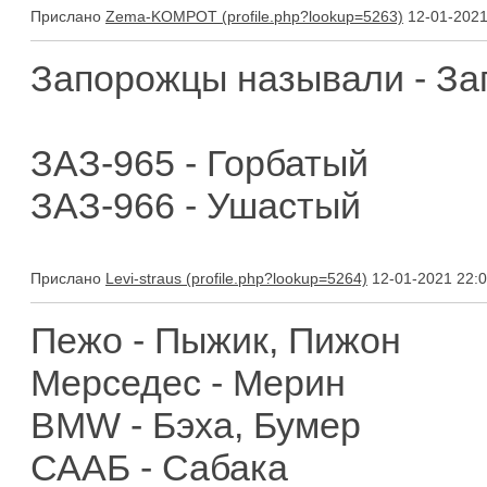
Прислано
Zema-KOMPOT
12-01-2021
Запорожцы называли - За
ЗАЗ-965 - Горбатый
ЗАЗ-966 - Ушастый
Прислано
Levi-straus
12-01-2021 22:
Пежо - Пыжик, Пижон
Мерседес - Мерин
BMW - Бэха, Бумер
СААБ - Сабака