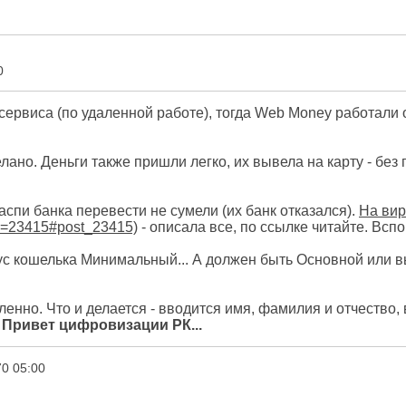
0
сервиса (по удаленной работе), тогда Web Money работали о
лано. Деньги также пришли легко, их вывела на карту - без
аспи банка перевести не сумели (их банк отказался).
На вир
- описала все, по ссылке читайте. Вспо
атус кошелька Минимальный... А должен быть Основной или 
нно. Что и делается - вводится имя, фамилия и отчество, в
.
Привет цифровизации РК...
0 05:00