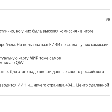
#9
тлично, но у них была высокая комиссия - в итоге
 проблем. Но пользоваться КИВИ не стала - у них комиссии
туальную карту
МИР
тоже самое
мнила о QIWI...
выше. Для этого надо ввести данные своего российского
водится ИИН и... ничего страница 404... Центр Удаленной