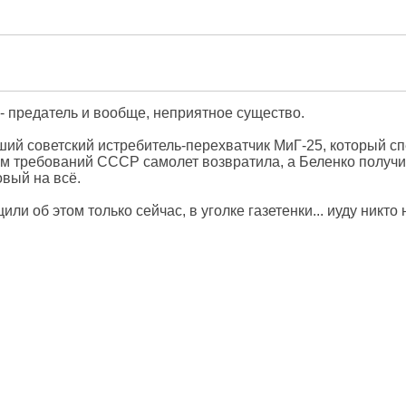
- предатель и вообще, неприятное существо.
йший советский истребитель-перехватчик МиГ-25, который с
м требований СССР самолет возвратила, а Беленко получи
овый на всё.
и об этом только сейчас, в уголке газетенки... иуду никто 