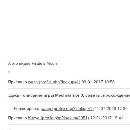
А это видео Pirate's Moon
*
Прислано
wasp
09-01-2017 10:50
Здесь -
описание игры Mechwarrior 3, советы, прохождени
Редактировал
wasp
11-07-2026 17:30
Прислано
Kuzya
12-01-2017 15:41