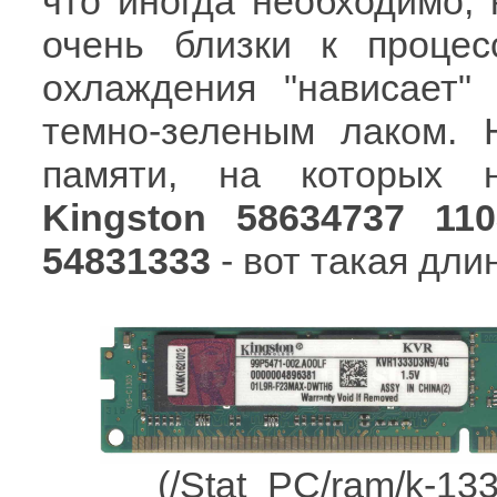
что иногда необходимо, 
очень близки к процес
охлаждения "нависает"
темно-зеленым лаком. 
памяти, на которых н
Kingston 58634737 1
54831333
- вот такая дли