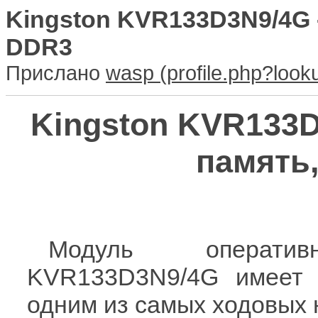
Kingston KVR133D3N9/4G -
DDR3
Прислано
wasp
Kingston KVR133D
память,
Модуль операти
KVR133D3N9/4G имеет о
одним из самых ходовых н