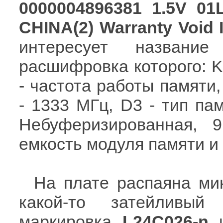
0000004896381 1.5V 0
CHINA(2) Warranty Void 
интересует названи
расшифровка которого: K
- частота работы памяти
- 1333 МГц, D3 - тип па
Небуферизированная, 
емкость модуля памяти и 
На плате распаяна ми
какой-то затейливый
маркировка
L24C026-n
и