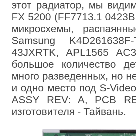
этот радиатор, мы види
FX 5200 (FF7713.1 0423B1
микросхемы, распаянн
Samsung K4D261638F-
43JXRTK, APL1565 AC3
большое количество д
много разведенных, но не
и одно место под S-Video
ASSY REV: A, PCB RE
изготовителя - Тайвань.