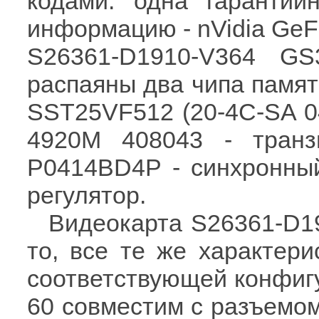
кодами: одна гарантий
информацию - nVidia GeF
S26361-D1910-V364 G
распаяны два чипа памят
SST25VF512 (20-4C-SA 04
4920M 408043 - транз
P0414BD4P - синхронны
регулятор.
Видеокарта S26361-D1
то, все те же характери
соответствующей конфиг
60 совместим с разъемом