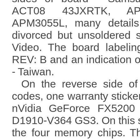
ACT08 43JXRTK, APL1
APM3055L, many details
divorced but unsoldered s
Video. The board label
REV: B and an indication o
- Taiwan.
On the reverse side of
codes, one warranty sticker
nVidia GeForce FX5200
D1910-V364 GS3. On this si
the four memory chips. T