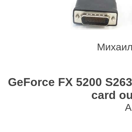
Михаил
GeForce FX 5200 S263
card o
A