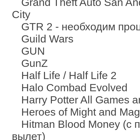
Grand Theft Auto San And
City
GTR 2 - необходим про
Guild Wars
GUN
GunZ
Half Life / Half Life 2
Halo Combad Evolved
Harry Potter All Games a
Heroes of Might and Mag
Hitman Blood Money (с п
вылет)