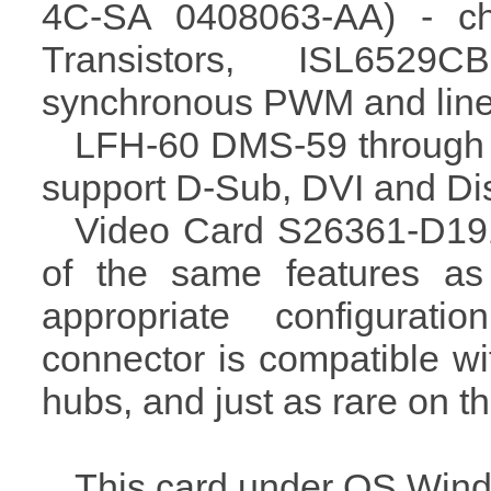
4C-SA 0408063-AA) - ch
Transistors, ISL652
synchronous PWM and linea
LFH-60 DMS-59 through a
support D-Sub, DVI and Di
Video Card S26361-D191
of the same features a
appropriate configurat
connector is compatible 
hubs, and just as rare on th
This card under OS Windo