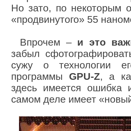
Но зато, по некоторым 
«продвинутого» 55 наном
Впрочем –
и это важ
забыл сфотографироват
сужу о технологии е
программы
GPU-Z
, а к
здесь имеется ошибка 
самом деле имеет «новы