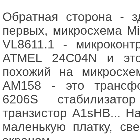
Обратная сторона - з
первых, микросхема Mi
VL8611.1 - микроконт
ATMEL 24C04N и эт
похожий на микросхе
AM158 - это трансфо
6206S стабилизат
транзистор A1sHB... 
маленькую платку, св