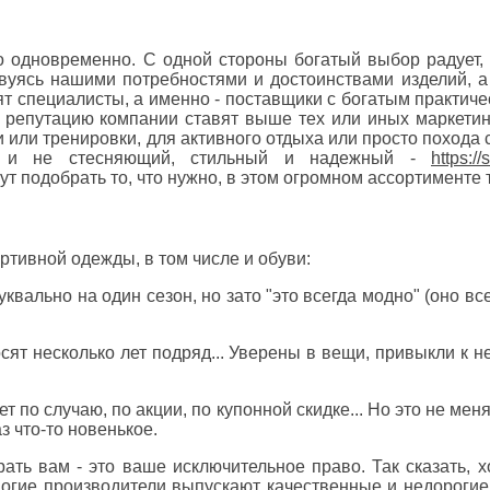
 одновременно. С одной стороны богатый выбор радует, н
твуясь нашими потребностями и достоинствами изделий, а
ят специалисты, а именно - поставщики с богатым практич
 репутацию компании ставят выше тех или иных маркетин
или тренировки, для активного отдыха или просто похода 
ый и не стесняющий, стильный и надежный -
https://
т подобрать то, что нужно, в этом огромном ассортименте 
ртивной одежды, в том числе и обуви:
квально на один сезон, но зато "это всегда модно" (оно все
ят несколько лет подряд... Уверены в вещи, привыкли к не
ет по случаю, по акции, по купонной скидке... Но это не меня
з что-то новенькое.
брать вам - это ваше исключительное право. Так сказать, 
ногие производители выпускают качественные и недорогие