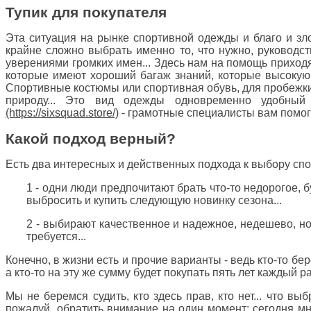
Тупик для покупателя
Эта ситуация на рынке спортивной одежды и благо и зло
крайне сложно выбрать именно то, что нужно, руководс
уверениями громких имен... Здесь нам на помощь приход
которые имеют хороший багаж знаний, которые высокую
Спортивные костюмы или спортивная обувь, для пробежки 
природу... Это вид одежды одновременно удобн
- грамотные специалисты вам помогу
Какой подход верный?
Есть два интересных и действенных подхода к выбору спо
1 - одни люди предпочитают брать что-то недорогое, бу
выбросить и купить следующую новинку сезона...
2 - выбирают качественное и надежное, недешево, нос
требуется...
Конечно, в жизни есть и прочие варианты - ведь кто-то бер
а кто-то на эту же сумму будет покупать пять лет каждый ра
Мы не беремся судить, кто здесь прав, кто нет... что вы
пожалуй, обратить внимание на один момент: сегодня м