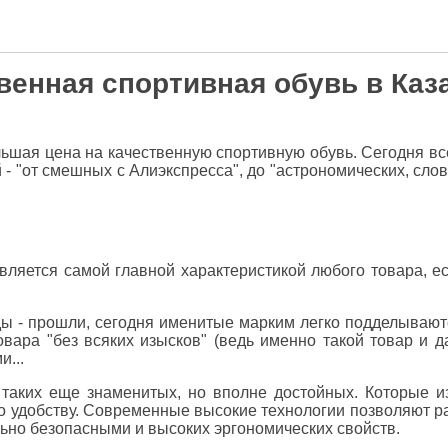
венная спортивная обувь в Каз
ьшая цена на качественную спортивную обувь. Сегодня вс
й - "от смешных с Алиэкспресса", до "астрономических, сло
является самой главной характеристикой любого товара, ес
ы - прошли, сегодня именитые марким легко подделываютс
вара "без всяких изысков" (ведь именно такой товар и д
...
е таких еще знаменитых, но вполне достойных. Которые и
и по удобству. Современные высокие технологии позволяют 
ьно безопасными и высоких эргономических свойств.