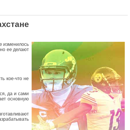
ахстане
е изменилось
вно ее делают
ть кое-что не
я, да и сами
ает основную
зготавливают
разрабатывать