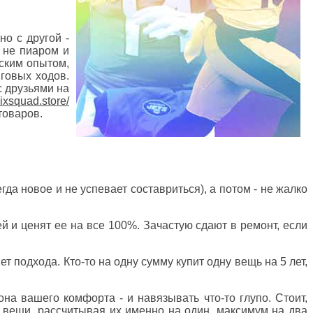
о с другой -
 не пиаром и
еским опытом,
говых ходов.
с друзьями на
sixsquad.store/
товаров.
гда новое и не успевает составриться), а потом - не жалко
й и ценят ее на все 100%. Зачастую сдают в ремонт, если
ет подхода. Кто-то на одну сумму купит одну вещь на 5 лет,
хона вашего комфорта - и навязывать что-то глупо. Стоит,
 вещи, рассчитывая их именно на один, максимум на два