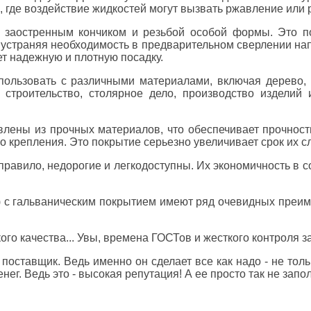
, где воздействие жидкостей могут вызвать ржавление или
 заостренным кончиком и резьбой особой формы. Это по
 устраняя необходимость в предварительном сверлении на
ет надежную и плотную посадку.
пользовать с различными материалами, включая дерево, 
 строительство, столярное дело, производство изделий
лены из прочных материалов, что обеспечивает прочность
 крепления. Это покрытие серьезно увеличивает срок их с
ак правило, недорогие и легкодоступны. Их экономичность в
ы) с гальваническим покрытием имеют ряд очевидных преим
о качества... Увы, времена ГОСТов и жесткого контроля за
ставщик. Ведь именно он сделает все как надо - не толь
ег. Ведь это - высокая репутация! А ее просто так не запол