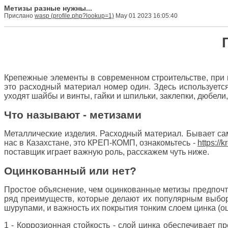
Метизы разные нужны...
Прислано
wasp
May 01 2023 16:05:40
Крепежные элементы в современном строительстве, при п
это расходный материал номер один. Здесь используется
уходят шайбы и винты, гайки и шпильки, заклепки, дюбели, 
Что называют - метизами
Металлические изделия. Расходный материал. Бывает сам
нас в Казахстане, это КРЕП-КОМП, ознакомьтесь -
https://
поставщик играет важную роль, расскажем чуть ниже.
Оцинкованный или нет?
Простое объяснение, чем оцинкованные метизы предпочти
ряд преимуществ, которые делают их популярным выбо
шурупами, и важность их покрытия тонким слоем цинка (оц
1 - Коррозионная стойкость - слой цинка обеспечивает 