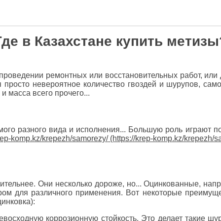
Где в Казахстане купить метизы
роведении ремонтных или восстановительных работ, или д
 просто невероятное количество гвоздей и шурупов, само
и масса всего прочего...
ого разного вида и исполнения... Большую роль играют п
krep-komp.kz/krepezh/samorezy/
тельнее. Они несколько дороже, но... Оцинкованные, нап
ром для различного применения. Вот некоторые преимущ
инковка):
превосходную коррозионную стойкость. Это делает такие 