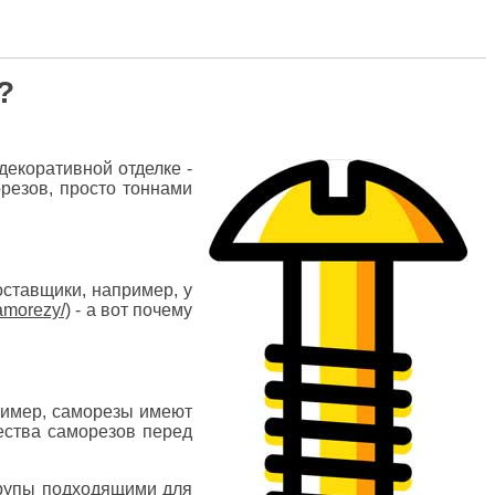
?
екоративной отделке -
резов, просто тоннами
оставщики, например, у
- а вот почему
ример, саморезы имеют
ества саморезов перед
шурупы подходящими для