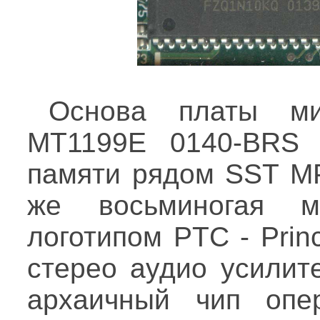
Основа платы мик
MT1199E 0140-BRS 
памяти рядом SST MP
же восьминогая м
логотипом PTC - Prin
стерео аудио усилит
архаичный чип опер