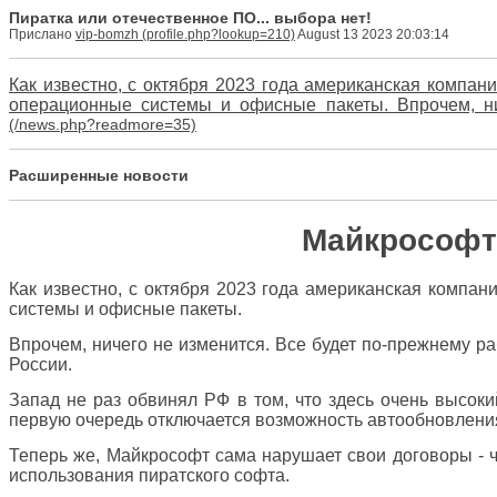
Пиратка или отечественное ПО... выбора нет!
Прислано
vip-bomzh
August 13 2023 20:03:14
Как известно, с октября 2023 года американская компан
операционные системы и офисные пакеты. Впрочем, нич
Расширенные новости
Майкрософт р
Как известно, с октября 2023 года американская компан
системы и офисные пакеты.
Впрочем, ничего не изменится. Все будет по-прежнему раб
России.
Запад не раз обвинял РФ в том, что здесь очень высоки
первую очередь отключается возможность автообновления и.
Теперь же, Майкрософт сама нарушает свои договоры - че
использования пиратского софта.