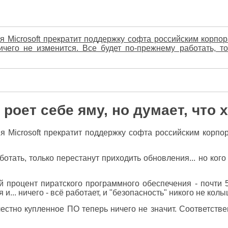
ия Microsoft прекратит поддержку софта российским корпо
его не изменится. Все будет по-прежнему работать, тол
оет себе яму, но думает, что х
ия Microsoft прекратит поддержку софта российским кор
отать, только перестанут приходить обновления... но кого
й процент пиратского программного обеспечения - почти 5
.. ничего - всё работает, и "безопасность" никого не колы
стно купленное ПО теперь ничего не значит. Соответствен